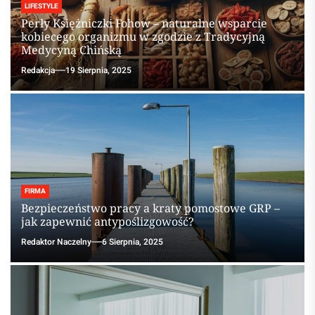
LIFESTYLE
Perły Księżniczki Fohow – naturalne wsparcie
kobiecego organizmu w zgodzie z Tradycyjną
Medycyną Chińską
Redakcja
19 Sierpnia, 2025
FIRMA
Bezpieczeństwo pracy a kraty pomostowe GRP –
jak zapewnić antypoślizgowość?
Redaktor Naczelny
6 Sierpnia, 2025