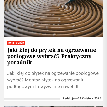
DOM I OGRÓD
Jaki klej do płytek na ogrzewanie
podłogowe wybrać? Praktyczny
poradnik
Jaki klej do płytek na ogrzewanie podłogowe
wybrać? Montaż płytek na ogrzewaniu
podłogowym to wyzwanie nawet dla
doświadczonych majsterkowiczów. Podczas
Redakcja
28 Kwietnia, 2025
pracy z takim podłożem kluczowe...