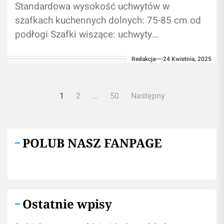
Standardowa wysokość uchwytów w
szafkach kuchennych dolnych: 75-85 cm od
podłogi Szafki wiszące: uchwyty
umieszczone 2-3 cm od dolnej krawędzi
Redakcja
24 Kwietnia, 2025
frontu Szafy w sypialni/przedpokoju:
montaż...
Nawigacja
1
2
…
50
Następny
po
wpisach
POLUB NASZ FANPAGE
Ostatnie wpisy