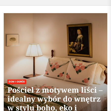
DOM I OGRÓD
Pościel z motywem liści –
idealny wybór do wnętrz
w stylu boho, eko i