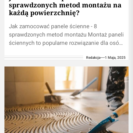
sprawdzonych metod montażu na
każdą powierzchnię?
Jak zamocować panele ścienne - 8
sprawdzonych metod montażu Montaż paneli
ściennych to popularne rozwiązanie dla osób
pragnących szybko i efektywnie odświeżyć
Redakcja
1 Maja, 2025
wygląd pomieszczeń. Prawidłowo...