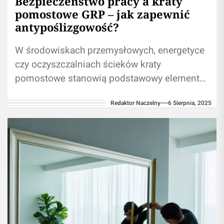
Bezpieczeństwo pracy a kraty
pomostowe GRP – jak zapewnić
antypoślizgowość?
W środowiskach przemysłowych, energetyce
czy oczyszczalniach ścieków kraty
pomostowe stanowią podstawowy element
ciągów komunikacyjnych. To właśnie one
Redaktor Naczelny
6 Sierpnia, 2025
umożliwiają bezpieczne poruszanie się
wzdłuż instalacji, urządzeń czy...