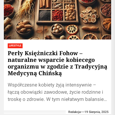
LIFESTYLE
Perły Księżniczki Fohow –
naturalne wsparcie kobiecego
organizmu w zgodzie z Tradycyjną
Medycyną Chińską
Współczesne kobiety żyją intensywnie –
łączą obowiązki zawodowe, życie rodzinne i
troskę o zdrowie. W tym niełatwym balansie
coraz więcej z nich sięga po naturalne...
Redakcja
19 Sierpnia, 2025