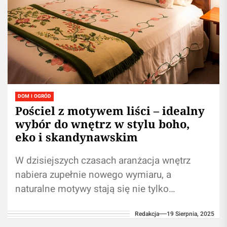
DOM I OGRÓD
Pościel z motywem liści – idealny
wybór do wnętrz w stylu boho,
eko i skandynawskim
W dzisiejszych czasach aranżacja wnętrz
nabiera zupełnie nowego wymiaru, a
naturalne motywy stają się nie tylko
dekoracją, ale sposobem na stworzenie
Redakcja
19 Sierpnia, 2025
przytulnej i harmonijnej przestrzeni....