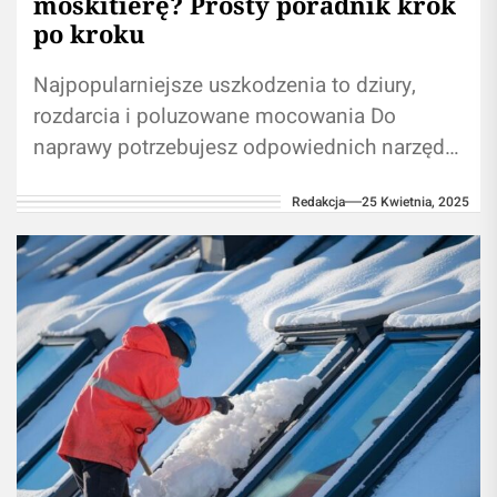
moskitierę? Prosty poradnik krok
po kroku
Najpopularniejsze uszkodzenia to dziury,
rozdarcia i poluzowane mocowania Do
naprawy potrzebujesz odpowiednich narzędzi
i materiałów Wybierz metodę naprawy
Redakcja
25 Kwietnia, 2025
dostosowaną do rodzaju uszkodzenia
Regularna konserwacja przedłuża...