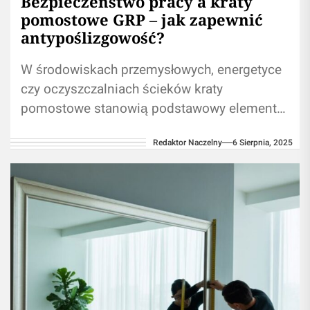
Bezpieczeństwo pracy a kraty
pomostowe GRP – jak zapewnić
antypoślizgowość?
W środowiskach przemysłowych, energetyce
czy oczyszczalniach ścieków kraty
pomostowe stanowią podstawowy element
ciągów komunikacyjnych. To właśnie one
Redaktor Naczelny
6 Sierpnia, 2025
umożliwiają bezpieczne poruszanie się
wzdłuż instalacji, urządzeń czy...