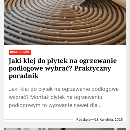
DOM I OGRÓD
Jaki klej do płytek na ogrzewanie
podłogowe wybrać? Praktyczny
poradnik
Jaki klej do płytek na ogrzewanie podłogowe
wybrać? Montaż płytek na ogrzewaniu
podłogowym to wyzwanie nawet dla
doświadczonych majsterkowiczów. Podczas
Redakcja
28 Kwietnia, 2025
pracy z takim podłożem kluczowe...