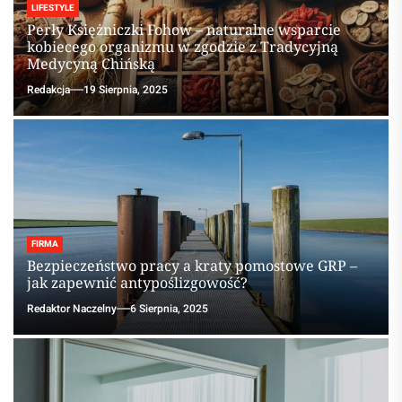
LIFESTYLE
Perły Księżniczki Fohow – naturalne wsparcie
kobiecego organizmu w zgodzie z Tradycyjną
Medycyną Chińską
Redakcja
19 Sierpnia, 2025
FIRMA
Bezpieczeństwo pracy a kraty pomostowe GRP –
jak zapewnić antypoślizgowość?
Redaktor Naczelny
6 Sierpnia, 2025