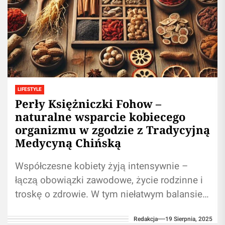
LIFESTYLE
Perły Księżniczki Fohow –
naturalne wsparcie kobiecego
organizmu w zgodzie z Tradycyjną
Medycyną Chińską
Współczesne kobiety żyją intensywnie –
łączą obowiązki zawodowe, życie rodzinne i
troskę o zdrowie. W tym niełatwym balansie
coraz więcej z nich sięga po naturalne...
Redakcja
19 Sierpnia, 2025