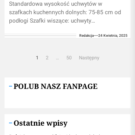
Standardowa wysokość uchwytów w
szafkach kuchennych dolnych: 75-85 cm od
podłogi Szafki wiszące: uchwyty
umieszczone 2-3 cm od dolnej krawędzi
Redakcja
24 Kwietnia, 2025
frontu Szafy w sypialni/przedpokoju:
montaż...
Nawigacja
1
2
…
50
Następny
po
wpisach
POLUB NASZ FANPAGE
Ostatnie wpisy