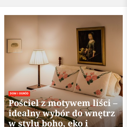
DOM I OGRÓD
Pościel z motywem liści –
idealny wybór do wnętrz
w stylu boho, eko i