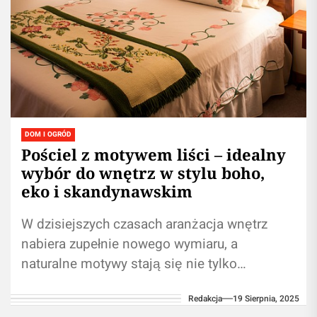
DOM I OGRÓD
Pościel z motywem liści – idealny
wybór do wnętrz w stylu boho,
eko i skandynawskim
W dzisiejszych czasach aranżacja wnętrz
nabiera zupełnie nowego wymiaru, a
naturalne motywy stają się nie tylko
dekoracją, ale sposobem na stworzenie
Redakcja
19 Sierpnia, 2025
przytulnej i harmonijnej przestrzeni....