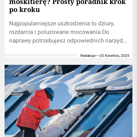
moskitierę? Prosty poradnik krok
po kroku
Najpopularniejsze uszkodzenia to dziury,
rozdarcia i poluzowane mocowania Do
naprawy potrzebujesz odpowiednich narzędzi
i materiałów Wybierz metodę naprawy
Redakcja
25 Kwietnia, 2025
dostosowaną do rodzaju uszkodzenia
Regularna konserwacja przedłuża...