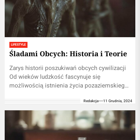
LIFESTYLE
Śladami Obcych: Historia i Teorie
Zarys historii poszukiwań obcych cywilizacji
Od wieków ludzkość fascynuje się
możliwością istnienia życia pozaziemskiego.
Już w starożytności filozofowie zastanawiali
Redakcja
11 Grudnia, 2024
się nad tym, czy jesteśmy sami...