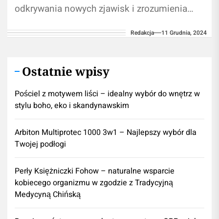
odkrywania nowych zjawisk i zrozumienia
świata, w którym żyjemy. Od wieków ludzie
Redakcja
11 Grudnia, 2024
starali się zrozumieć otaczającą ich...
Ostatnie wpisy
Pościel z motywem liści – idealny wybór do wnętrz w
stylu boho, eko i skandynawskim
Arbiton Multiprotec 1000 3w1 – Najlepszy wybór dla
Twojej podłogi
Perły Księżniczki Fohow – naturalne wsparcie
kobiecego organizmu w zgodzie z Tradycyjną
Medycyną Chińską