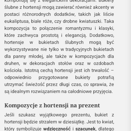
komponują się z eleganckimi dekoracjami. Bukiety
ślubne z hortensji mogą zawierać również akcenty w
postaci różnorodnych dodatków, takich jak liście
eukaliptusa, białe róże, czy drobne kwiatuszki. Taka
kompozycja to połączenie romantyzmu i klasyki,
które zachwyca prostotą i elegancją. Dodatkowo,
hortensje w bukietach ślubnych mogą być
wykorzystywane nie tylko w tradycyjnych bukietach
dla panny młodej, ale także w kompozycjach dla
druhen, w dekoracjach stołów oraz w ozdobach
kościoła. Istotną cechą hortensji jest ich trwałość –
odpowiednio przygotowane bukiety potrafią
utrzymać świeżość przez długi czas, co sprawia, że
są idealnym rozwiązaniem na całodniowe przyjęcia.
Kompozycje z hortensji na prezent
Jeśli szukasz wyjątkowego prezentu, bukiet z
hortensji będzie strzałem w dziesiątkę. Jest to kwiat,
który symbolizuje
wdzięczność
i
szacunek
, dlatego