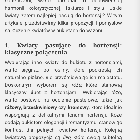
hortensjami, warto pamiętać o odpowiedniej
harmonii kolorystycznej, fakturze i stylu. Jakie
kwiaty zatem najlepiej pasują do hortensji? W tym
artykule przedstawimy kilka propozycji i pomysłów
na łączenie kwiatów w bukietach do wazonu.
1. Kwiaty pasujące do hortensji:
klasyczne połączenia
Wybierając inne kwiaty do bukietu z hortensjami,
warto sięgnąć po rośliny, które podkreślą ich
naturalne piękno, nie przyćmiewając ich majestatu.
Doskonałym wyborem są
róże
, które stanowią
klasyczny duet z hortensjami. Wybierając róże,
warto postawić na odcienie pastelowe, takie jak
różowy
,
brzoskwiniowy
czy
kremowy
, które idealnie
współgrają z delikatnymi tonami hortensji. Róże
dodają bukietom elegancji i romantyzmu, stanowiąc
kontrast dla pełnych kwiatów hortensji. Kolejną
kwiatową propozycją są
lilie
, które swoją subtelną