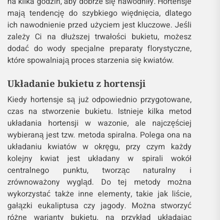
na kilka godzin, aby dobrze się nawodniły. Hortensje
mają tendencję do szybkiego więdnięcia, dlatego
ich nawodnienie przed użyciem jest kluczowe. Jeśli
zależy Ci na dłuższej trwałości bukietu, możesz
dodać do wody specjalne preparaty florystyczne,
które spowalniają proces starzenia się kwiatów.
Układanie bukietu z hortensji
Kiedy hortensje są już odpowiednio przygotowane,
czas na stworzenie bukietu. Istnieje kilka metod
układania hortensji w wazonie, ale najczęściej
wybieraną jest tzw. metoda spiralna. Polega ona na
układaniu kwiatów w okręgu, przy czym każdy
kolejny kwiat jest układany w spirali wokół
centralnego punktu, tworząc naturalny i
zrównoważony wygląd. Do tej metody można
wykorzystać także inne elementy, takie jak liście,
gałązki eukaliptusa czy jagody. Można stworzyć
różne warianty bukietu, na przykład układając