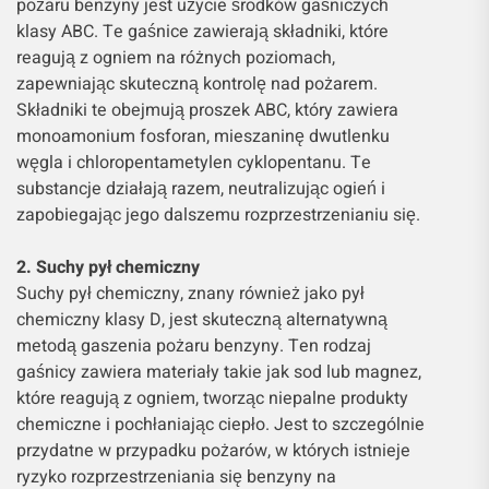
pożaru benzyny jest użycie środków gaśniczych
klasy ABC. Te gaśnice zawierają składniki, które
reagują z ogniem na różnych poziomach,
zapewniając skuteczną kontrolę nad pożarem.
Składniki te obejmują proszek ABC, który zawiera
monoamonium fosforan, mieszaninę dwutlenku
węgla i chloropentametylen cyklopentanu. Te
substancje działają razem, neutralizując ogień i
zapobiegając jego dalszemu rozprzestrzenianiu się.
2. Suchy pył chemiczny
Suchy pył chemiczny, znany również jako pył
chemiczny klasy D, jest skuteczną alternatywną
metodą gaszenia pożaru benzyny. Ten rodzaj
gaśnicy zawiera materiały takie jak sod lub magnez,
które reagują z ogniem, tworząc niepalne produkty
chemiczne i pochłaniając ciepło. Jest to szczególnie
przydatne w przypadku pożarów, w których istnieje
ryzyko rozprzestrzeniania się benzyny na