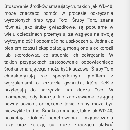
Stosowanie środków smarujących, takich jak WD-40,
może znacząco pomóc w procesie odkręcania
wyrobionych śrub typu Torx. Śruby Torx, znane
również jako śruby gwiazdkowe, są popularne w
wielu dziedzinach przemysłu, ze względu na swoją
wytrzymałość i odporność na uszkodzenia. Jednak z
biegiem czasu i eksploatacją, mogą one ulec korozji
lub skorodować, co utrudnia ich odkręcanie. W
takich przypadkach zastosowanie odpowiedniego
środka smarującego może być kluczowe. Śruby Torx
charakteryzują się specyficznym profilem z
wgłębieniami o kształcie gwiazdki, które ściśle
przylegają do narzędzia lub klucza Torx. W
momencie, gdy korozja lub zardzewienie osiągną
pewny poziom, odkręcenie takiej śruby może być
niezwykle trudne. Środki smarujące, takie jak WD-40,
posiadają zdolność penetrowania i rozpuszczania
rdzy oraz korozji, co może znacząco ułatwić