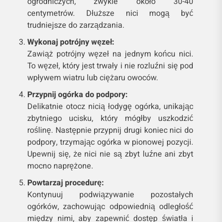
ogrodniczych, zwykle około 30-40
centymetrów. Dłuższe nici mogą być
trudniejsze do zarządzania.
Wykonaj potrójny węzeł:
Zawiąż potrójny węzeł na jednym końcu nici.
To węzeł, który jest trwały i nie rozluźni się pod
wpływem wiatru lub ciężaru owoców.
Przypnij ogórka do podpory:
Delikatnie otocz nicią łodygę ogórka, unikając
zbytniego ucisku, który mógłby uszkodzić
roślinę. Następnie przypnij drugi koniec nici do
podpory, trzymając ogórka w pionowej pozycji.
Upewnij się, że nici nie są zbyt luźne ani zbyt
mocno naprężone.
Powtarzaj procedurę:
Kontynuuj podwiązywanie pozostałych
ogórków, zachowując odpowiednią odległość
między nimi, aby zapewnić dostęp światła i