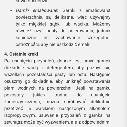
łatwo odchodzić.
Garnki emaliowane
: Garnki z emaliowaną
powierzchnią są delikatne, więc używajmy
tylko miękkiej gąbki lub wacika. Możemy
również użyć pasty do polerowania, jednak
konieczne jest zachowanie szczególnej
ostrożności, aby nie uszkodzić emalii.
4. Ostatnie kroki
Po usunięciu przypaleń, dobrze jest umyć garnek
dokładnie wodą z detergentem, aby pozbyć się
wszelkich pozostałości pasty lub octu. Następnie
osuszmy go dokładnie, aby uniknąć powstawania
plam wodnych na powierzchni. Jeśli na garnku
pozostały jakieś trudne do usunięcia
zanieczyszczenia, można spróbować delikatnie
przetrzeć je wacikiem nasączonym alkoholem
izopropylowym, usuwanie przypaleń z garnka na
zewnątrz może być wyzwaniem, ale z odpowiednimi