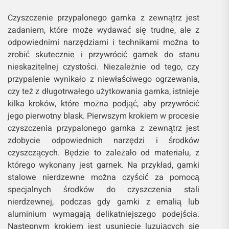
Czyszczenie przypalonego garnka z zewnątrz jest
zadaniem, które może wydawać się trudne, ale z
odpowiednimi narzędziami i technikami można to
zrobić skutecznie i przywrócić garnek do stanu
nieskazitelnej czystości. Niezależnie od tego, czy
przypalenie wynikało z niewłaściwego ogrzewania,
czy też z długotrwałego użytkowania garnka, istnieje
kilka kroków, które można podjąć, aby przywrócić
jego pierwotny blask. Pierwszym krokiem w procesie
czyszczenia przypalonego garnka z zewnątrz jest
zdobycie odpowiednich narzędzi i środków
czyszczących. Będzie to zależało od materiału, z
którego wykonany jest garnek. Na przykład, garnki
stalowe nierdzewne można czyścić za pomocą
specjalnych środków do czyszczenia stali
nierdzewnej, podczas gdy garnki z emalią lub
aluminium wymagają delikatniejszego podejścia.
Następnym krokiem jest usunięcie luzujących się