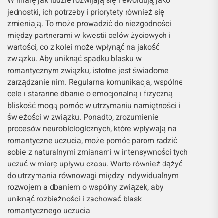
W miarę jak ludzie rozwijają się i ewoluują jako
jednostki, ich potrzeby i priorytety również się
zmieniają. To może prowadzić do niezgodności
między partnerami w kwestii celów życiowych i
wartości, co z kolei może wpłynąć na jakość
związku. Aby uniknąć spadku blasku w
romantycznym związku, istotne jest świadome
zarządzanie nim. Regularna komunikacja, wspólne
cele i staranne dbanie o emocjonalną i fizyczną
bliskość mogą pomóc w utrzymaniu namiętności i
świeżości w związku. Ponadto, zrozumienie
procesów neurobiologicznych, które wpływają na
romantyczne uczucia, może pomóc parom radzić
sobie z naturalnymi zmianami w intensywności tych
uczuć w miarę upływu czasu. Warto również dążyć
do utrzymania równowagi między indywidualnym
rozwojem a dbaniem o wspólny związek, aby
uniknąć rozbieżności i zachować blask
romantycznego uczucia.