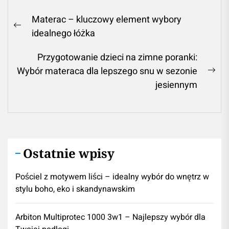
Nawigacja
Materac – kluczowy element wybory
wpisu
Previous
idealnego łóżka
post:
Przygotowanie dzieci na zimne poranki:
Wybór materaca dla lepszego snu w sezonie
Ne
jesiennym
pos
Ostatnie wpisy
Pościel z motywem liści – idealny wybór do wnętrz w
stylu boho, eko i skandynawskim
Arbiton Multiprotec 1000 3w1 – Najlepszy wybór dla