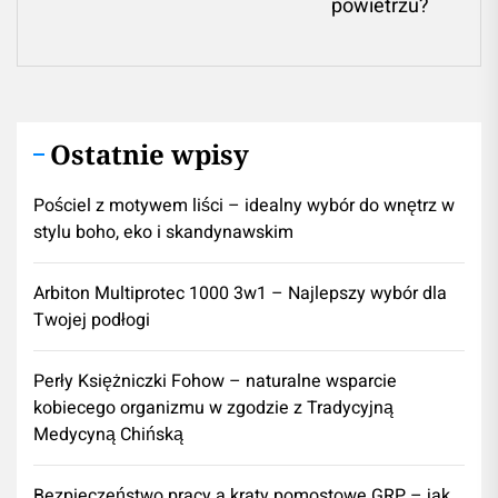
Ne
powietrzu?
pos
Ostatnie wpisy
Pościel z motywem liści – idealny wybór do wnętrz w
stylu boho, eko i skandynawskim
Arbiton Multiprotec 1000 3w1 – Najlepszy wybór dla
Twojej podłogi
Perły Księżniczki Fohow – naturalne wsparcie
kobiecego organizmu w zgodzie z Tradycyjną
Medycyną Chińską
Bezpieczeństwo pracy a kraty pomostowe GRP – jak