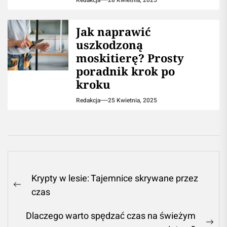
Redakcja
28 Kwietnia, 2025
Jak naprawić
uszkodzoną
moskitierę? Prosty
poradnik krok po
kroku
Redakcja
25 Kwietnia, 2025
Nawigacja
Krypty w lesie: Tajemnice skrywane przez
wpisu
Previous
czas
post:
Dlaczego warto spędzać czas na świeżym