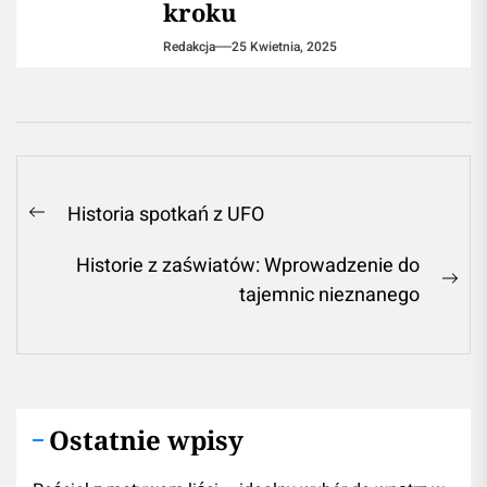
kroku
Redakcja
25 Kwietnia, 2025
Nawigacja
Historia spotkań z UFO
Previous
wpisu
post:
Historie z zaświatów: Wprowadzenie do
Ne
tajemnic nieznanego
pos
Ostatnie wpisy