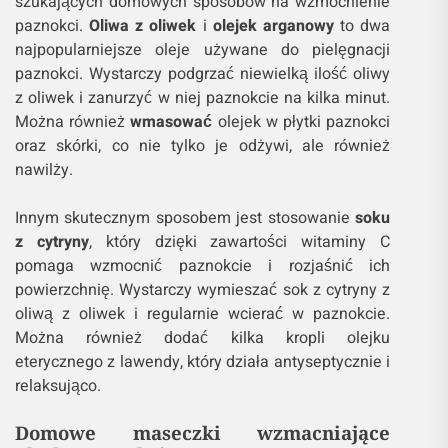
szukających domowych sposobów na wzmocnienie
paznokci.
Oliwa z oliwek
i
olejek arganowy
to dwa
najpopularniejsze oleje używane do pielęgnacji
paznokci. Wystarczy podgrzać niewielką ilość oliwy
z oliwek i zanurzyć w niej paznokcie na kilka minut.
Można również
wmasować
olejek w płytki paznokci
oraz skórki, co nie tylko je odżywi, ale również
nawilży.
Innym skutecznym sposobem jest stosowanie
soku
z cytryny
, który dzięki zawartości witaminy C
pomaga wzmocnić paznokcie i rozjaśnić ich
powierzchnię. Wystarczy wymieszać sok z cytryny z
oliwą z oliwek i regularnie wcierać w paznokcie.
Można również dodać kilka kropli olejku
eterycznego z lawendy, który działa antyseptycznie i
relaksująco.
Domowe maseczki wzmacniające