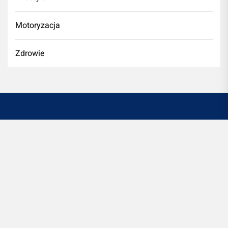
Motoryzacja
Zdrowie
Witryna designerio.pl to platforma informacyjno-
rozrywkową. Redakcja oraz wydawca portalu nie ponoszą
odpowiedzialności ze stosowania w praktyce
jakichkolwiek informacji zamieszczanych na stronie.