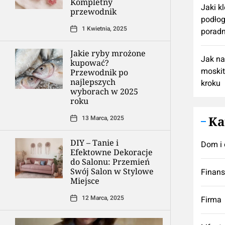
Kompletny
Jaki k
przewodnik
podłog
1 Kwietnia, 2025
poradn
Jakie ryby mrożone
Jak n
kupować?
moskit
Przewodnik po
najlepszych
kroku
wyborach w 2025
roku
Ka
13 Marca, 2025
DIY – Tanie i
Dom i 
Efektowne Dekoracje
do Salonu: Przemień
Swój Salon w Stylowe
Finan
Miejsce
12 Marca, 2025
Firma