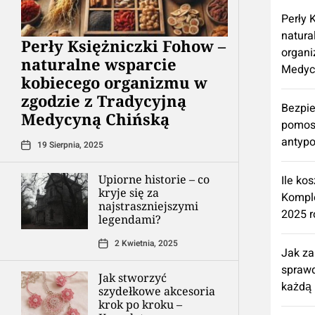
Perły 
natura
Perły Księżniczki Fohow –
organi
naturalne wsparcie
Medyc
kobiecego organizmu w
zgodzie z Tradycyjną
Bezpie
Medycyną Chińską
pomos
antypo
19 Sierpnia, 2025
Upiorne historie – co
Ile ko
kryje się za
Kompl
najstraszniejszymi
2025 r
legendami?
2 Kwietnia, 2025
Jak z
spraw
Jak stworzyć
każdą 
szydełkowe akcesoria
krok po kroku –