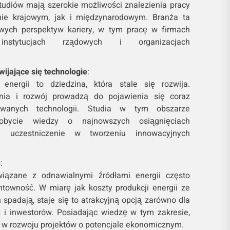
tudiów mają szerokie możliwości znalezienia pracy
ie krajowym, jak i międzynarodowym. Branża ta
awych perspektyw kariery, w tym pracę w firmach
 instytucjach rządowych i organizacjach
wijające się technologie
:
energii to dziedzina, która stale się rozwija.
nia i rozwój prowadzą do pojawienia się coraz
owanych technologii. Studia w tym obszarze
obycie wiedzy o najnowszych osiągnięciach
 i uczestniczenie w tworzeniu innowacyjnych
ć
:
wiązane z odnawialnymi źródłami energii często
ntowność. W miarę jak koszty produkcji energii ze
 spadają, staje się to atrakcyjną opcją zarówno dla
k i inwestorów. Posiadając wiedzę w tym zakresie,
 w rozwoju projektów o potencjale ekonomicznym.