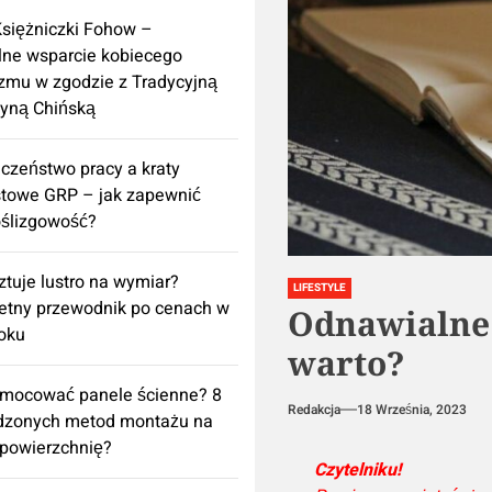
Księżniczki Fohow –
lne wsparcie kobiecego
zmu w zgodzie z Tradycyjną
yną Chińską
czeństwo pracy a kraty
towe GRP – jak zapewnić
ślizgowość?
sztuje lustro na wymiar?
LIFESTYLE
etny przewodnik po cenach w
Odnawialne 
oku
warto?
amocować panele ścienne? 8
Redakcja
18 Września, 2023
dzonych metod montażu na
powierzchnię?
Czytelniku!