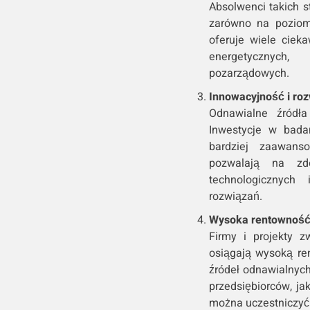
Absolwenci takich s
zarówno na poziom
oferuje wiele ciek
energetycznych,
pozarządowych.
Innowacyjność i roz
Odnawialne źródła 
Inwestycje w bada
bardziej zaawans
pozwalają na zd
technologicznych
rozwiązań.
Wysoka rentownoś
Firmy i projekty z
osiągają wysoką re
źródeł odnawialnych
przedsiębiorców, ja
można uczestniczyć