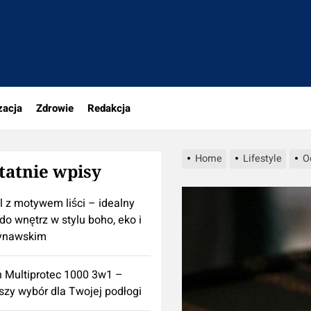
rio.pl
zacja
Zdrowie
Redakcja
Home
Lifestyle
O
tatnie wpisy
l z motywem liści – idealny
do wnętrz w stylu boho, eko i
ynawskim
n Multiprotec 1000 3w1 –
szy wybór dla Twojej podłogi