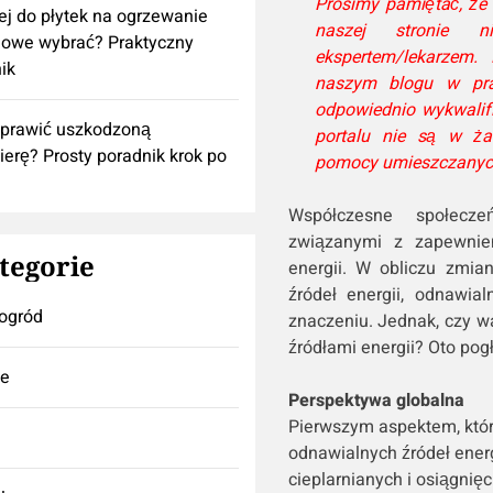
Prosimy pamiętać, że
lej do płytek na ogrzewanie
naszej stronie n
owe wybrać? Praktyczny
ekspertem/lekarzem.
ik
naszym blogu w pra
odpowiednio wykwalif
aprawić uszkodzoną
portalu nie są w ża
ierę? Prosty poradnik krok po
pomocy umieszczanych
Współczesne społecz
związanymi z zapewnie
tegorie
energii. W obliczu zmia
źródeł energii, odnawia
ogród
znaczeniu. Jednak, czy w
źródłami energii? Oto pog
se
Perspektywa globalna
Pierwszym aspektem, któr
odnawialnych źródeł energ
cieplarnianych i osiągni