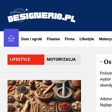
Skip
to
designe
the
content
Dom i ogród
Finanse
Firma
Lifestyle
Motory
LIFESTYLE
MOTORYZACJA
Os
Poście
wybór 
skand
Arbito
Najlep