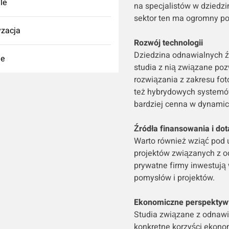
yle
na specjalistów w dziedzi
sektor ten ma ogromny pot
zacja
Rozwój technologii
Dziedzina odnawialnych źró
ie
studia z nią związane po
rozwiązania z zakresu fot
też hybrydowych systemów 
bardziej cenna w dynamic
Źródła finansowania i dot
Warto również wziąć pod 
projektów związanych z od
prywatne firmy inwestują 
pomysłów i projektów.
Ekonomiczne perspektyw
Studia związane z odnawi
konkretne korzyści ekonom