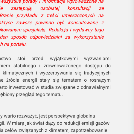
 wszystkie porady i informacje wprowadzone na
ie zastępują osobistej konsultacji ze
 Branie przykładu z treści umieszczonych na
ktyce zawsze powinno być konsultowane z
ikowanym specjalistą. Redakcja i wydawcy tego
den sposób odpowiedzialni za wykorzystanie
 na portalu.
eństwo stoi przed wyjątkowymi wyzwaniami
niem stabilnego i zrównoważonego dostępu do
n klimatycznych i wyczerpywania się tradycyjnych
lne źródła energii stały się tematem o rosnącym
arto inwestować w studia związane z odnawialnymi
łębiony przegląd tego tematu.
y warto rozważyć, jest perspektywa globalna
ii. W miarę jak świat dąży do redukcji emisji gazów
ęcia celów związanych z klimatem, zapotrzebowanie