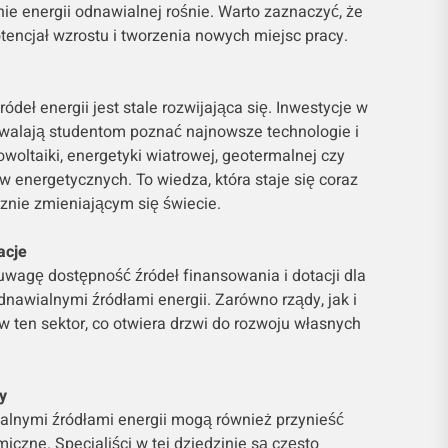
nie energii odnawialnej rośnie. Warto zaznaczyć, że
encjał wzrostu i tworzenia nowych miejsc pracy.
deł energii jest stale rozwijająca się. Inwestycje w
zwalają studentom poznać najnowsze technologie i
owoltaiki, energetyki wiatrowej, geotermalnej czy
energetycznych. To wiedza, która staje się coraz
znie zmieniającym się świecie.
acje
uwagę dostępność źródeł finansowania i dotacji dla
nawialnymi źródłami energii. Zarówno rządy, jak i
w ten sektor, co otwiera drzwi do rozwoju własnych
y
alnymi źródłami energii mogą również przynieść
iczne. Specjaliści w tej dziedzinie są często