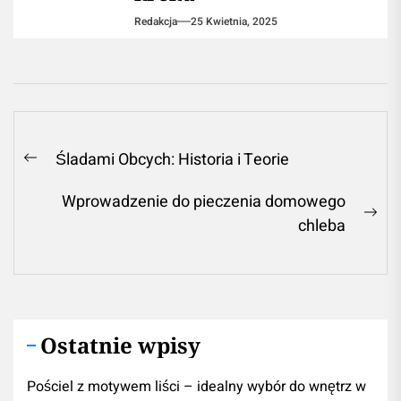
Redakcja
25 Kwietnia, 2025
Nawigacja
Śladami Obcych: Historia i Teorie
Previous
wpisu
post:
Wprowadzenie do pieczenia domowego
Ne
chleba
pos
Ostatnie wpisy
Pościel z motywem liści – idealny wybór do wnętrz w