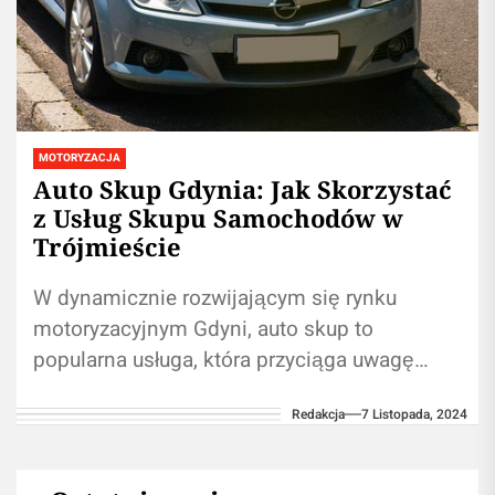
MOTORYZACJA
Auto Skup Gdynia: Jak Skorzystać
z Usług Skupu Samochodów w
Trójmieście
W dynamicznie rozwijającym się rynku
motoryzacyjnym Gdyni, auto skup to
popularna usługa, która przyciąga uwagę
wielu mieszkańców i przedsiębiorców. W
Redakcja
7 Listopada, 2024
obliczu rosnącej liczby samochodów na...