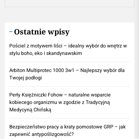
wpisu
Previous
metamorfozę krok po kroku?
post:
Aranżacja wnętrz w stylu art deco:
Ne
przewodnik po elegancji lat 20. i 30. XX wieku
pos
Ostatnie wpisy
Pościel z motywem liści – idealny wybór do wnętrz w
stylu boho, eko i skandynawskim
Arbiton Multiprotec 1000 3w1 – Najlepszy wybór dla
Twojej podłogi
Perły Księżniczki Fohow – naturalne wsparcie