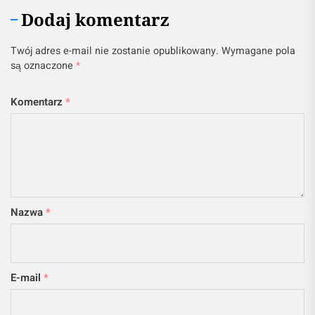
również wymagać przesadzania, jeśli za bardzo się
rozrosną. Na szczęście nie musisz być ekspertem,
by dbać o swoje rośliny – wystarczy poświęcić im
trochę uwagi, a na pewno Ci się odwdzięczą!
Dodaj komentarz
Twój adres e-mail nie zostanie opublikowany.
Wymagane pola
są oznaczone
*
Komentarz
*
Nazwa
*