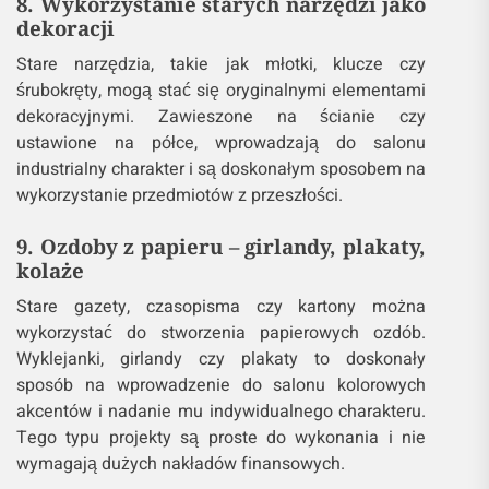
okładkami czy użyte jako podstawa pod inne
dekoracje, stanowią interesujący akcent w salonie.
Tego typu rozwiązania wprowadzają do wnętrza
ciepły i przytulny klimat.
8. Wykorzystanie starych narzędzi jako
dekoracji
Stare narzędzia, takie jak młotki, klucze czy
śrubokręty, mogą stać się oryginalnymi elementami
dekoracyjnymi. Zawieszone na ścianie czy
ustawione na półce, wprowadzają do salonu
industrialny charakter i są doskonałym sposobem na
wykorzystanie przedmiotów z przeszłości.
9. Ozdoby z papieru – girlandy, plakaty,
kolaże
Stare gazety, czasopisma czy kartony można
wykorzystać do stworzenia papierowych ozdób.