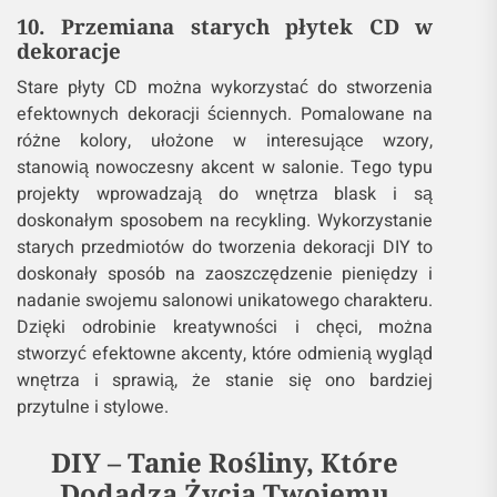
Wyklejanki, girlandy czy plakaty to doskonały
sposób na wprowadzenie do salonu kolorowych
akcentów i nadanie mu indywidualnego charakteru.
Tego typu projekty są proste do wykonania i nie
wymagają dużych nakładów finansowych.
10. Przemiana starych płytek CD w
dekoracje
Stare płyty CD można wykorzystać do stworzenia
efektownych dekoracji ściennych. Pomalowane na
różne kolory, ułożone w interesujące wzory,
stanowią nowoczesny akcent w salonie. Tego typu
projekty wprowadzają do wnętrza blask i są
doskonałym sposobem na recykling. Wykorzystanie
starych przedmiotów do tworzenia dekoracji DIY to
doskonały sposób na zaoszczędzenie pieniędzy i
nadanie swojemu salonowi unikatowego charakteru.
Dzięki odrobinie kreatywności i chęci, można
stworzyć efektowne akcenty, które odmienią wygląd