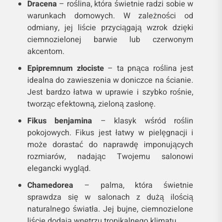
Sansewieria
– znana również jako wężownica,
to roślina, która nie wymaga szczególnej
opieki. Z jej charakterystycznymi, sztywnymi
liśćmi doda nowoczesnego akcentu każdemu
wnętrzu.
Dracena
– roślina, która świetnie radzi sobie w
warunkach domowych. W zależności od
odmiany, jej liście przyciągają wzrok dzięki
ciemnozielonej barwie lub czerwonym
akcentom.
Epipremnum złociste
– ta pnąca roślina jest
idealna do zawieszenia w doniczce na ścianie.
Jest bardzo łatwa w uprawie i szybko rośnie,
tworząc efektowną, zieloną zasłonę.
Fikus benjamina
– klasyk wśród roślin
pokojowych. Fikus jest łatwy w pielęgnacji i
może dorastać do naprawdę imponujących
rozmiarów, nadając Twojemu salonowi