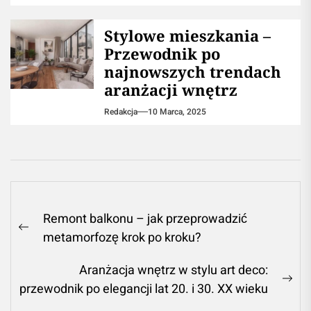
Jaka włóczka na szalik?
Wybór idealnej wełny i
włóczki na ciepły szalik
Redakcja
10 Marca, 2025
Stylowe mieszkania –
Przewodnik po
najnowszych trendach
aranżacji wnętrz
Redakcja
10 Marca, 2025
Nawigacja
Remont balkonu – jak przeprowadzić