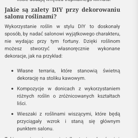
elegancki wygląd.
Chamedorea
– palma, która świetnie
sprawdza się w salonach z dużą ilością
naturalnego światła. Jej bujne, ciemnozielone
liście dodają wnętrzu tropikalnego klimatu.
Jakie są zalety DIY przy dekorowaniu
salonu roślinami?
Wykorzystanie roślin w stylu DIY to doskonały
sposób, by nadać salonowi wyjątkowego charakteru,
nie wydając przy tym fortuny. Dzięki roślinom
możesz stworzyć własnoręcznie wykonane
dekoracje, jak na przykład:
Własne terraria, które stanowią świetną
dekorację na stoliku kawowym.
Kompozycje w donicach z wykorzystaniem
różnych roślin o zróżnicowanych kształtach