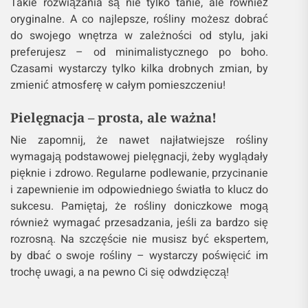
liści.
Wieszaki z roślinami wiszącymi, które będą
przyciągały wzrok i staną się głównym
punktem salonu.
Takie rozwiązania są nie tylko tanie, ale również
oryginalne. A co najlepsze, rośliny możesz dobrać
do swojego wnętrza w zależności od stylu, jaki
preferujesz – od minimalistycznego po boho.
Czasami wystarczy tylko kilka drobnych zmian, by
zmienić atmosferę w całym pomieszczeniu!
Pielęgnacja – prosta, ale ważna!
Nie zapomnij, że nawet najłatwiejsze rośliny
wymagają podstawowej pielęgnacji, żeby wyglądały
pięknie i zdrowo. Regularne podlewanie, przycinanie
i zapewnienie im odpowiedniego światła to klucz do
sukcesu. Pamiętaj, że rośliny doniczkowe mogą