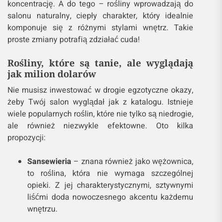
Dziesiątkę?
Rośliny wprowadzają do wnętrz nie tylko kolor i
życie, ale także poprawiają jakość powietrza i
wpływają na nasz nastrój. Badania pokazują, że
obecność roślin może zmniejszyć stres i poprawić
koncentrację. A do tego – rośliny wprowadzają do
salonu naturalny, ciepły charakter, który idealnie
komponuje się z różnymi stylami wnętrz. Takie
proste zmiany potrafią zdziałać cuda!
Rośliny, które są tanie, ale wyglądają
jak milion dolarów
Nie musisz inwestować w drogie egzotyczne okazy,
żeby Twój salon wyglądał jak z katalogu. Istnieje
wiele popularnych roślin, które nie tylko są niedrogie,
ale również niezwykle efektowne. Oto kilka
propozycji: