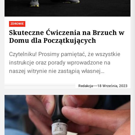
ZDROWIE
Skuteczne Ćwiczenia na Brzuch w
Domu dla Początkujących
Czytelniku! Prosimy pamiętać, że wszystkie
instrukcje oraz porady wprowadzone na
naszej witrynie nie zastąpią własnej
konsultacji ze fachowcem/profesjonalistą.
Redakcja
18 Września, 2023
Używanie informacji zawartych na naszym
blogu w...