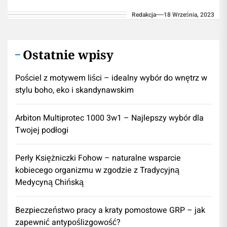
ze ekspertem/lekarzem. Używanie informacji
Redakcja
18 Września, 2023
umieszczonych na naszym blogu w...
Ostatnie wpisy
Pościel z motywem liści – idealny wybór do wnętrz w
stylu boho, eko i skandynawskim
Arbiton Multiprotec 1000 3w1 – Najlepszy wybór dla
Twojej podłogi
Perły Księżniczki Fohow – naturalne wsparcie
kobiecego organizmu w zgodzie z Tradycyjną
Medycyną Chińską
Bezpieczeństwo pracy a kraty pomostowe GRP – jak
zapewnić antypoślizgowość?