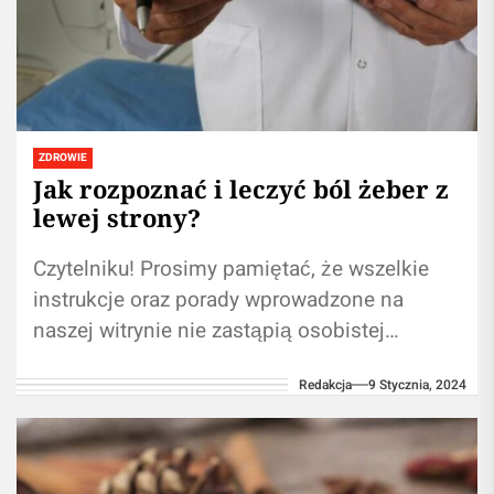
ZDROWIE
Jak rozpoznać i leczyć ból żeber z
lewej strony?
Czytelniku! Prosimy pamiętać, że wszelkie
instrukcje oraz porady wprowadzone na
naszej witrynie nie zastąpią osobistej
konsultacji ze ekspertem/lekarzem.
Redakcja
9 Stycznia, 2024
Korzystanie z treści zawartych na naszym
blogu...