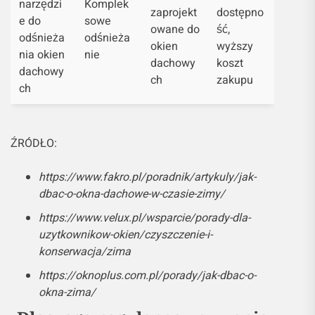
narzędzi
Komplek
zaprojekt
dostępno
e do
sowe
owane do
ść,
odśnieża
odśnieża
okien
wyższy
nia okien
nie
dachowy
koszt
dachowy
ch
zakupu
ch
ŹRÓDŁO:
https://www.fakro.pl/poradnik/artykuly/jak-
dbac-o-okna-dachowe-w-czasie-zimy/
https://www.velux.pl/wsparcie/porady-dla-
uzytkownikow-okien/czyszczenie-i-
konserwacja/zima
https://oknoplus.com.pl/porady/jak-dbac-o-
okna-zima/