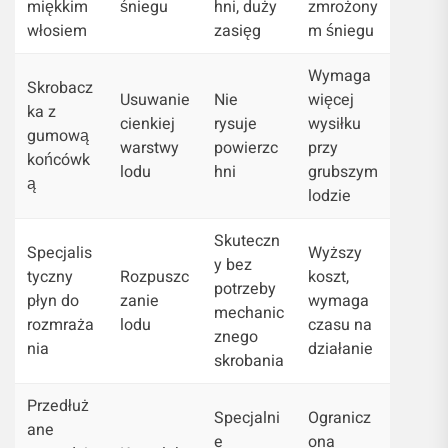
miękkim
śniegu
hni, duży
zmrożony
włosiem
zasięg
m śniegu
Wymaga
Skrobacz
Usuwanie
Nie
więcej
ka z
cienkiej
rysuje
wysiłku
gumową
warstwy
powierzc
przy
końcówk
lodu
hni
grubszym
ą
lodzie
Skuteczn
Specjalis
Wyższy
y bez
tyczny
Rozpuszc
koszt,
potrzeby
płyn do
zanie
wymaga
mechanic
rozmraża
lodu
czasu na
znego
nia
działanie
skrobania
Przedłuż
Specjalni
Ogranicz
ane
e
ona