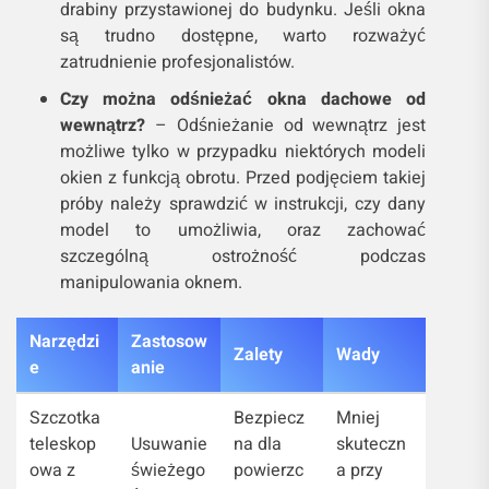
drabiny przystawionej do budynku. Jeśli okna
są trudno dostępne, warto rozważyć
zatrudnienie profesjonalistów.
Czy można odśnieżać okna dachowe od
wewnątrz?
– Odśnieżanie od wewnątrz jest
możliwe tylko w przypadku niektórych modeli
okien z funkcją obrotu. Przed podjęciem takiej
próby należy sprawdzić w instrukcji, czy dany
model to umożliwia, oraz zachować
szczególną ostrożność podczas
manipulowania oknem.
Narzędzi
Zastosow
Zalety
Wady
e
anie
Szczotka
Bezpiecz
Mniej
teleskop
Usuwanie
na dla
skuteczn
owa z
świeżego
powierzc
a przy