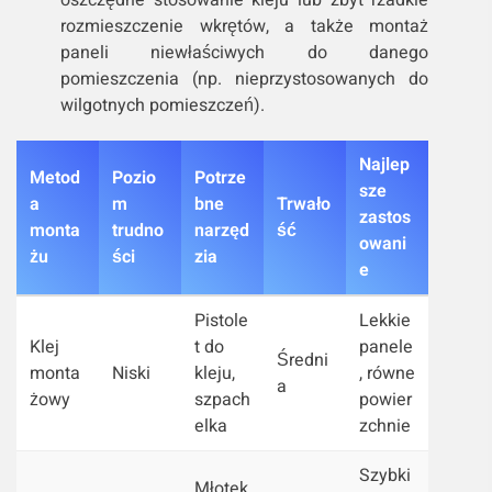
rozmieszczenie wkrętów, a także montaż
paneli niewłaściwych do danego
pomieszczenia (np. nieprzystosowanych do
wilgotnych pomieszczeń).
Najlep
Metod
Pozio
Potrze
sze
a
m
bne
Trwało
zastos
monta
trudno
narzęd
ść
owani
żu
ści
zia
e
Pistole
Lekkie
Klej
t do
panele
Średni
monta
Niski
kleju,
, równe
a
żowy
szpach
powier
elka
zchnie
Szybki
Młotek