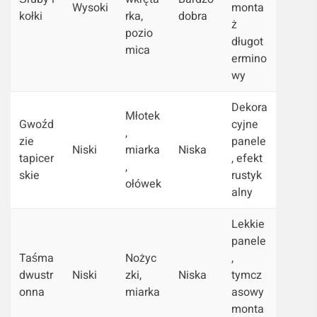
Wysoki
monta
kołki
rka,
dobra
ż
pozio
długot
mica
ermino
wy
Dekora
Młotek
Gwoźd
cyjne
,
zie
panele
Niski
miarka
Niska
tapicer
, efekt
,
skie
rustyk
ołówek
alny
Lekkie
panele
Taśma
Nożyc
,
dwustr
Niski
zki,
Niska
tymcz
onna
miarka
asowy
monta