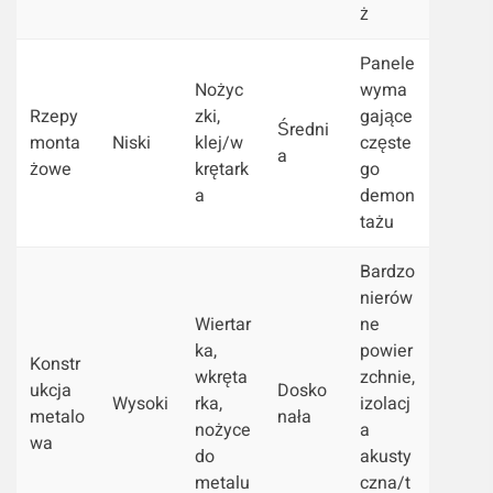
ż
Panele
Nożyc
wyma
Rzepy
zki,
gające
Średni
monta
Niski
klej/w
częste
a
żowe
krętark
go
a
demon
tażu
Bardzo
nierów
Wiertar
ne
ka,
powier
Konstr
wkręta
zchnie,
ukcja
Dosko
Wysoki
rka,
izolacj
metalo
nała
nożyce
a
wa
do
akusty
metalu
czna/t