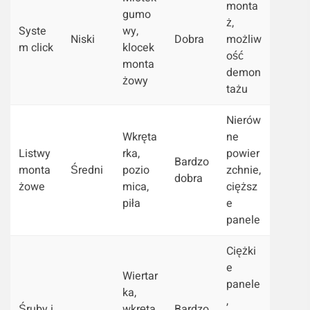
monta
gumo
ż,
Syste
wy,
Niski
Dobra
możliw
m click
klocek
ość
monta
demon
żowy
tażu
Nierów
Wkręta
ne
Listwy
rka,
powier
Bardzo
monta
Średni
pozio
zchnie,
dobra
żowe
mica,
cięższ
piła
e
panele
Ciężki
e
Wiertar
panele
ka,
,
Śruby i
wkręta
Bardzo