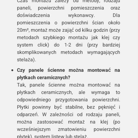
Czas montażu zależy od metody, rodzaju
paneli, powierzchni pomieszczenia oraz
doświadczenia wykonawcy. Dla
pomieszczenia o powierzchni ścian około
20m², montaż może zająć od kilku godzin (przy
metodach szybkiego montażu jak klej czy
system click) do 1-2 dni (przy bardziej
skomplikowanych metodach wymagających
stelaża).
Czy panele ścienne można montować na
płytkach ceramicznych?
Tak, panele ścienne można montować na
płytkach ceramicznych, ale wymaga to
odpowiedniego przygotowania powierzchni.
Płytki powinny być stabilne, bez pęknięć i
odparzeń. W zależności od rodzaju paneli,
można zastosować montaż na klej (po
wcześniejszym zmatowieniu powierzchni
płytek), system listew lub stelaż.