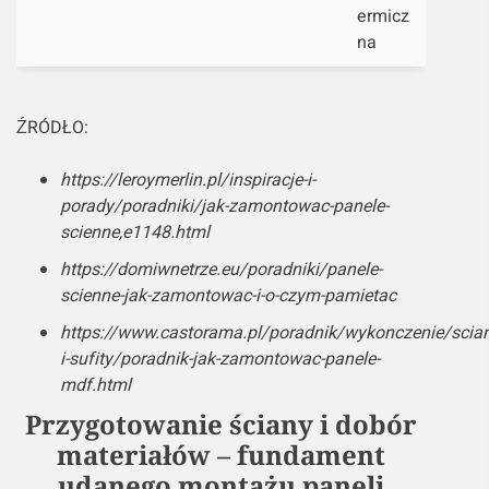
ermicz
na
ŹRÓDŁO:
https://leroymerlin.pl/inspiracje-i-
porady/poradniki/jak-zamontowac-panele-
scienne,e1148.html
https://domiwnetrze.eu/poradniki/panele-
scienne-jak-zamontowac-i-o-czym-pamietac
https://www.castorama.pl/poradnik/wykonczenie/scian
i-sufity/poradnik-jak-zamontowac-panele-
mdf.html
Przygotowanie ściany i dobór
materiałów – fundament
udanego montażu paneli