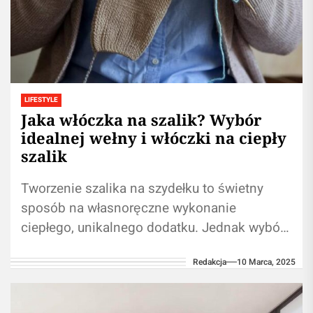
LIFESTYLE
Jaka włóczka na szalik? Wybór
idealnej wełny i włóczki na ciepły
szalik
Tworzenie szalika na szydełku to świetny
sposób na własnoręczne wykonanie
ciepłego, unikalnego dodatku. Jednak wybór
odpowiedniej włóczki ma ogromne znaczenie
Redakcja
10 Marca, 2025
dla efektu końcowego. Jeśli zastanawiasz...