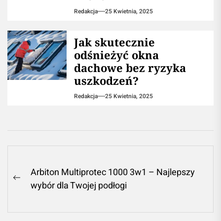
Redakcja
25 Kwietnia, 2025
Jak skutecznie
odśnieżyć okna
dachowe bez ryzyka
uszkodzeń?
Redakcja
25 Kwietnia, 2025
Nawigacja
Arbiton Multiprotec 1000 3w1 – Najlepszy
wpisu
Previous
wybór dla Twojej podłogi
post: