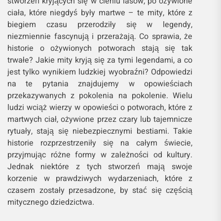
stworzeń kryjących się w cieniu lasów, po ożywione
ciała, które niegdyś były martwe – te mity, które z
biegiem czasu przerodziły się w legendy,
niezmiennie fascynują i przerażają. Co sprawia, że
historie o ożywionych potworach stają się tak
trwałe? Jakie mity kryją się za tymi legendami, a co
jest tylko wynikiem ludzkiej wyobraźni? Odpowiedzi
na te pytania znajdujemy w opowieściach
przekazywanych z pokolenia na pokolenie. Wielu
ludzi wciąż wierzy w opowieści o potworach, które z
martwych ciał, ożywione przez czary lub tajemnicze
rytuały, stają się niebezpiecznymi bestiami. Takie
historie rozprzestrzeniły się na całym świecie,
przyjmując różne formy w zależności od kultury.
Jednak niektóre z tych stworzeń mają swoje
korzenie w prawdziwych wydarzeniach, które z
czasem zostały przesadzone, by stać się częścią
mitycznego dziedzictwa.