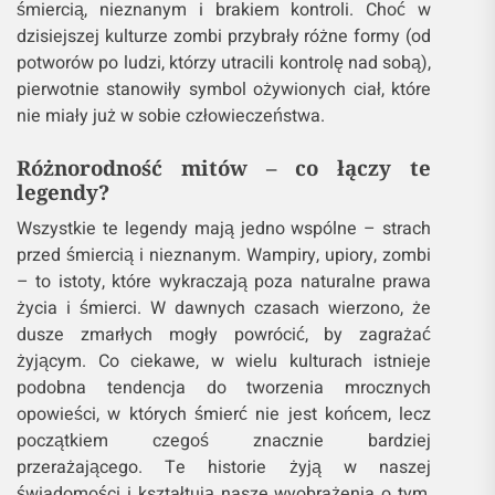
śmiercią, nieznanym i brakiem kontroli. Choć w
dzisiejszej kulturze zombi przybrały różne formy (od
potworów po ludzi, którzy utracili kontrolę nad sobą),
pierwotnie stanowiły symbol ożywionych ciał, które
nie miały już w sobie człowieczeństwa.
Różnorodność mitów – co łączy te
legendy?
Wszystkie te legendy mają jedno wspólne – strach
przed śmiercią i nieznanym. Wampiry, upiory, zombi
– to istoty, które wykraczają poza naturalne prawa
życia i śmierci. W dawnych czasach wierzono, że
dusze zmarłych mogły powrócić, by zagrażać
żyjącym. Co ciekawe, w wielu kulturach istnieje
podobna tendencja do tworzenia mrocznych
opowieści, w których śmierć nie jest końcem, lecz
początkiem czegoś znacznie bardziej
przerażającego. Te historie żyją w naszej
świadomości i kształtują nasze wyobrażenia o tym,