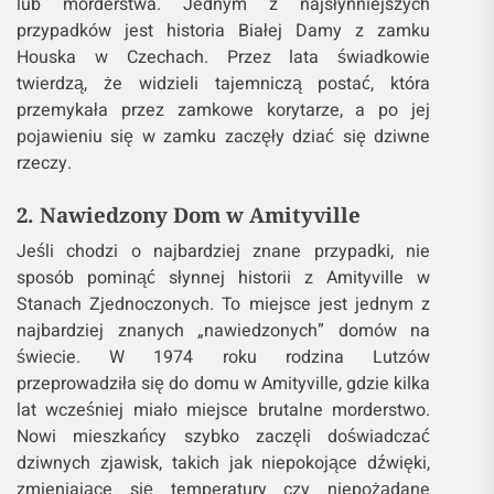
lub morderstwa. Jednym z najsłynniejszych
przypadków jest historia Białej Damy z zamku
Houska w Czechach. Przez lata świadkowie
twierdzą, że widzieli tajemniczą postać, która
przemykała przez zamkowe korytarze, a po jej
pojawieniu się w zamku zaczęły dziać się dziwne
rzeczy.
2. Nawiedzony Dom w Amityville
Jeśli chodzi o najbardziej znane przypadki, nie
sposób pominąć słynnej historii z Amityville w
Stanach Zjednoczonych. To miejsce jest jednym z
najbardziej znanych „nawiedzonych” domów na
świecie. W 1974 roku rodzina Lutzów
przeprowadziła się do domu w Amityville, gdzie kilka
lat wcześniej miało miejsce brutalne morderstwo.
Nowi mieszkańcy szybko zaczęli doświadczać
dziwnych zjawisk, takich jak niepokojące dźwięki,
zmieniające się temperatury czy niepożądane