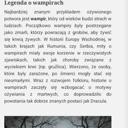
Legenda o wampirach
Najbardziej znanym przykładem ożywionego
potwora jest
wampir
, który od wieków budzi strach w
ludziach. Początkowo wampiry były postrzegane
jako zmarli, którzy powracają z grobów, aby żywić
się krwią żywych. W historii Europy Wschodniej, w
takich krajach jak Rumunia, czy Serbia, mity o
wampirach miały swoje korzenie w rzeczywistych
zjawiskach, takich jak choroby związane z
wyciekiem krwi (np. gruźlica). Wierzono, że osoby,
które były zarażone, po śmierci mogły stać się
nieumarłymi. Wraz z rozwojem folkloru, historie o
wampirach zaczęły się wzbogacać o motywy
ożywiania z martwych, co doprowadziło do
powstania tak dobrze znanych postaci jak Dracula.