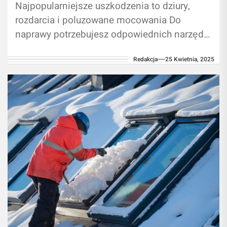
Najpopularniejsze uszkodzenia to dziury,
rozdarcia i poluzowane mocowania Do
naprawy potrzebujesz odpowiednich narzędzi
i materiałów Wybierz metodę naprawy
Redakcja
25 Kwietnia, 2025
dostosowaną do rodzaju uszkodzenia
Regularna konserwacja przedłuża...