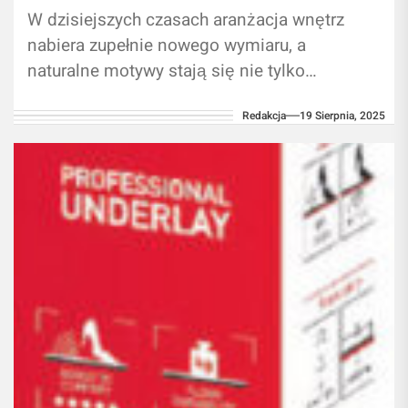
W dzisiejszych czasach aranżacja wnętrz
nabiera zupełnie nowego wymiaru, a
naturalne motywy stają się nie tylko
dekoracją, ale sposobem na stworzenie
Redakcja
19 Sierpnia, 2025
przytulnej i harmonijnej przestrzeni....