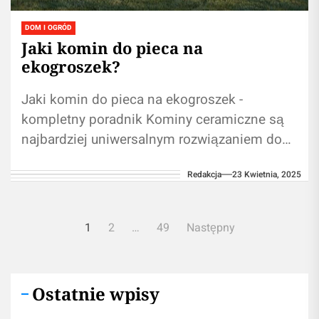
DOM I OGRÓD
Jaki komin do pieca na
ekogroszek?
Jaki komin do pieca na ekogroszek -
kompletny poradnik Kominy ceramiczne są
najbardziej uniwersalnym rozwiązaniem do
kotłów na ekogroszek Średnica wewnętrzna
Redakcja
23 Kwietnia, 2025
komina powinna wynosić od...
Nawigacja
1
2
…
49
Następny
po
wpisach
Ostatnie wpisy