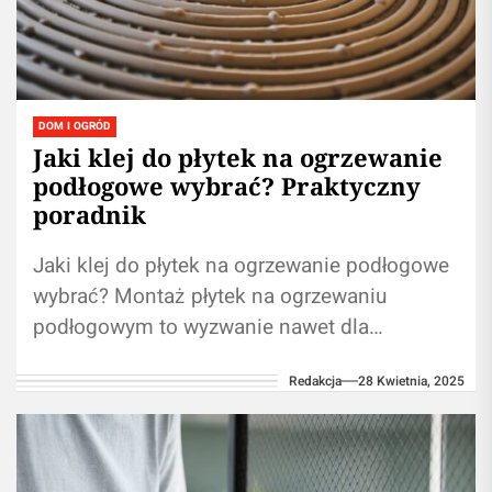
DOM I OGRÓD
Jaki klej do płytek na ogrzewanie
podłogowe wybrać? Praktyczny
poradnik
Jaki klej do płytek na ogrzewanie podłogowe
wybrać? Montaż płytek na ogrzewaniu
podłogowym to wyzwanie nawet dla
doświadczonych majsterkowiczów. Podczas
Redakcja
28 Kwietnia, 2025
pracy z takim podłożem kluczowe...