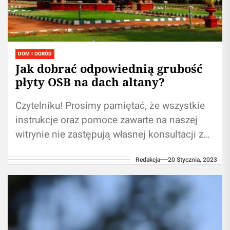
DOM I OGRÓD
Jak dobrać odpowiednią grubość
płyty OSB na dach altany?
Czytelniku! Prosimy pamiętać, że wszystkie
instrukcje oraz pomoce zawarte na naszej
witrynie nie zastępują własnej konsultacji ze
fachowcem/profesjonalistą. Używanie treści
Redakcja
20 Stycznia, 2023
zawartych na naszym blogu w...