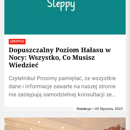
LIFESTYLE
Dopuszczalny Poziom Hałasu w
Nocy: Wszystko, Co Musisz
Wiedzieć
Czytelniku! Prosimy pamiętać, że wszystkie
dane i informacje zawarte na naszej stronie
nie zastępują samodzielnej konsultacji ze
ekspertem/lekarzem. Korzystanie z
Redakcja
20 Stycznia, 2023
informacji umieszczonych na naszym blogu...