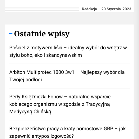
specjalistą/profesjonalistą. Używanie
Redakcja
20 Stycznia, 2023
informacji umieszczonych na naszym blogu
w...
Ostatnie wpisy
Pościel z motywem liści – idealny wybór do wnętrz w
stylu boho, eko i skandynawskim
Arbiton Multiprotec 1000 3w1 – Najlepszy wybór dla
Twojej podłogi
Perły Księżniczki Fohow – naturalne wsparcie
kobiecego organizmu w zgodzie z Tradycyjną
Medycyną Chińską
Bezpieczeństwo pracy a kraty pomostowe GRP – jak
zapewnić antypoślizgowość?