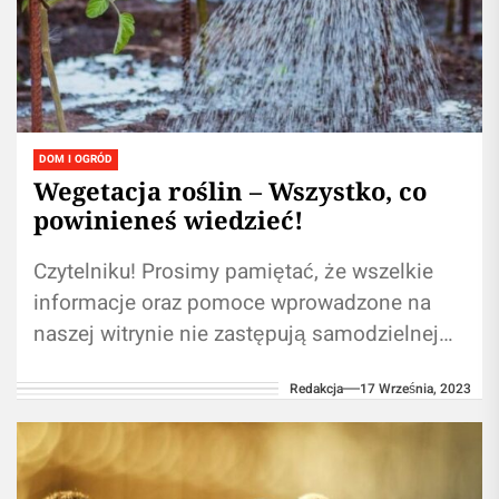
DOM I OGRÓD
Wegetacja roślin – Wszystko, co
powinieneś wiedzieć!
Czytelniku! Prosimy pamiętać, że wszelkie
informacje oraz pomoce wprowadzone na
naszej witrynie nie zastępują samodzielnej
konsultacji ze fachowcem/lekarzem.
Redakcja
17 Września, 2023
Używanie informacji umieszczonych na
naszym blogu w...