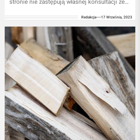
stronie nie zastępują własnej konsultacji ze
fachowcem/profesjonalistą. Korzystanie z
Redakcja
17 Września, 2023
treści umieszczonych na naszym blogu...