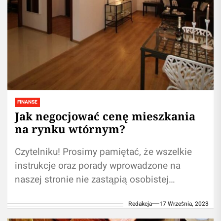
FINANSE
Jak negocjować cenę mieszkania
na rynku wtórnym?
Czytelniku! Prosimy pamiętać, że wszelkie
instrukcje oraz porady wprowadzone na
naszej stronie nie zastąpią osobistej
konsultacji ze ekspertem/profesjonalistą.
Redakcja
17 Września, 2023
Korzystanie z treści zawartych na naszym