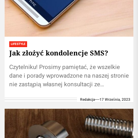
LIFESTYLE
Jak złożyć kondolencje SMS?
Czytelniku! Prosimy pamiętać, że wszelkie
dane i porady wprowadzone na naszej stronie
nie zastąpią własnej konsultacji ze
specjalistą/profesjonalistą. Korzystanie z
Redakcja
17 Września, 2023
informacji umieszczonych na naszym blogu...