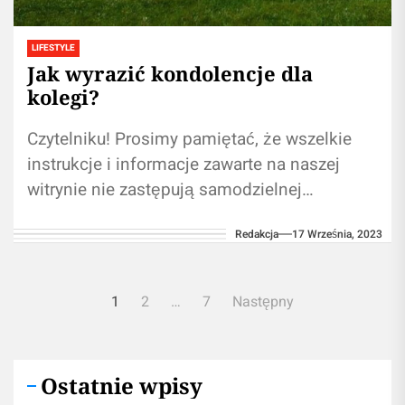
LIFESTYLE
Jak wyrazić kondolencje dla
kolegi?
Czytelniku! Prosimy pamiętać, że wszelkie
instrukcje i informacje zawarte na naszej
witrynie nie zastępują samodzielnej
konsultacji ze fachowcem/profesjonalistą.
Redakcja
17 Września, 2023
Używanie treści zawartych na naszym blogu
w...
Nawigacja
1
2
…
7
Następny
po
wpisach
Ostatnie wpisy