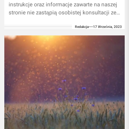
instrukcje oraz informacje zawarte na naszej
stronie nie zastąpią osobistej konsultacji ze
specjalistą/lekarzem. Używanie informacji
Redakcja
17 Września, 2023
zawartych na naszym blogu w...