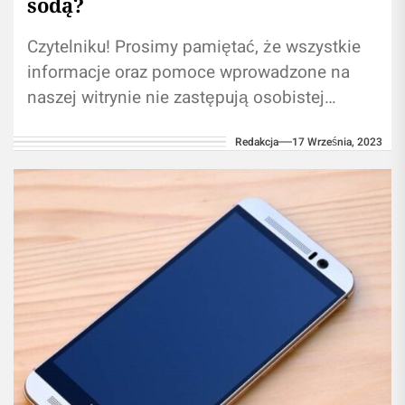
sodą?
Czytelniku! Prosimy pamiętać, że wszystkie
informacje oraz pomoce wprowadzone na
naszej witrynie nie zastępują osobistej
konsultacji ze fachowcem/profesjonalistą.
Redakcja
17 Września, 2023
Branie przykładu z treści umieszczonych na
naszym...