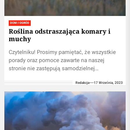
DOM I OGRÓD
Roślina odstraszająca komary i
muchy
Czytelniku! Prosimy pamiętać, że wszystkie
porady oraz pomoce zawarte na naszej
stronie nie zastępują samodzielnej
konsultacji ze fachowcem/lekarzem.
Redakcja
17 Września, 2023
Używanie treści umieszczonych na naszym
blogu w...