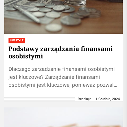
LIFESTYLE
Podstawy zarządzania finansami
osobistymi
Dlaczego zarządzanie finansami osobistymi
jest kluczowe? Zarządzanie finansami
osobistymi jest kluczowe, ponieważ pozwala
na osiągnięcie stabilności finansowej i
Redakcja
1 Grudnia, 2024
niezależności w długoterminowej
perspektywie. Właściwe zarządzanie
finansami...