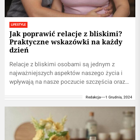
LIFESTYLE
Jak poprawić relacje z bliskimi?
Praktyczne wskazówki na każdy
dzień
Relacje z bliskimi osobami są jednym z
najważniejszych aspektów naszego życia i
wpływają na nasze poczucie szczęścia oraz
satysfakcji. Budowanie dobrych relacji
Redakcja
1 Grudnia, 2024
wymaga czasu, zaangażowania...