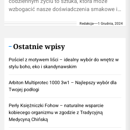
codziennym życiu to sztuka, która może
wzbogacić nasze doświadczenia smakowe i
pozwolić na odkrywanie nowych kultur. W tym
Redakcja
1 Grudnia, 2024
artykule dowiesz się,...
Ostatnie wpisy
Pościel z motywem liści – idealny wybór do wnętrz w
stylu boho, eko i skandynawskim
Arbiton Multiprotec 1000 3w1 – Najlepszy wybór dla
Twojej podłogi
Perły Księżniczki Fohow – naturalne wsparcie
kobiecego organizmu w zgodzie z Tradycyjną
Medycyną Chińską