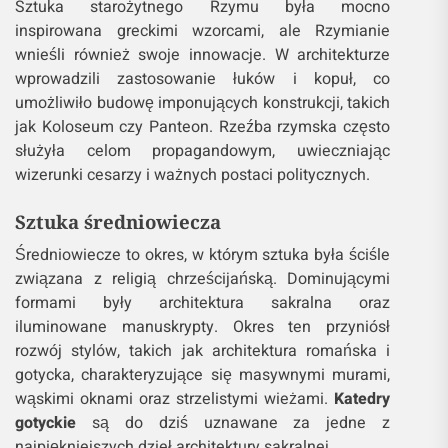
Sztuka starożytnego Rzymu była mocno
inspirowana greckimi wzorcami, ale Rzymianie
wnieśli również swoje innowacje. W architekturze
wprowadzili zastosowanie łuków i kopuł, co
umożliwiło budowę imponujących konstrukcji, takich
jak Koloseum czy Panteon. Rzeźba rzymska często
służyła celom propagandowym, uwieczniając
wizerunki cesarzy i ważnych postaci politycznych.
Sztuka średniowiecza
Średniowiecze to okres, w którym sztuka była ściśle
związana z religią chrześcijańską. Dominującymi
formami były architektura sakralna oraz
iluminowane manuskrypty. Okres ten przyniósł
rozwój stylów, takich jak architektura romańska i
gotycka, charakteryzujące się masywnymi murami,
wąskimi oknami oraz strzelistymi wieżami.
Katedry
gotyckie
są do dziś uznawane za jedne z
najpiękniejszych dzieł architektury sakralnej.