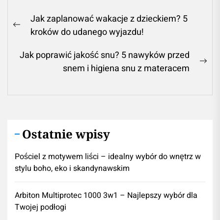
Nawigacja
Jak zaplanować wakacje z dzieckiem? 5
wpisu
Previous
kroków do udanego wyjazdu!
post:
Jak poprawić jakość snu? 5 nawyków przed
Ne
snem i higiena snu z materacem
pos
Ostatnie wpisy
Pościel z motywem liści – idealny wybór do wnętrz w
stylu boho, eko i skandynawskim
Arbiton Multiprotec 1000 3w1 – Najlepszy wybór dla
Twojej podłogi