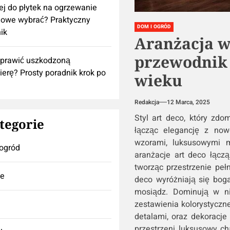
lej do płytek na ogrzewanie
owe wybrać? Praktyczny
DOM I OGRÓD
ik
Aranżacja wn
przewodnik p
aprawić uszkodzoną
ierę? Prosty poradnik krok po
wieku
Redakcja
12 Marca, 2025
Styl art deco, który zdo
tegorie
łącząc elegancję z now
wzorami, luksusowymi m
ogród
aranżacje art deco łącz
tworząc przestrzenie peł
se
deco wyróżniają się boga
mosiądz. Dominują w ni
zestawienia kolorystyczne
detalami, oraz dekoracje
przestrzeni luksusowy ch