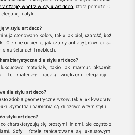
aranżację wnętrz w stylu art deco
, która pomoże Ci
elegancji i stylu.
ą w stylu art deco?
inują stonowane kolory, takie jak biel, szarość, beż
ki. Ciemne odcienie, jak czarny antracyt, również są
nie na ścianach i meblach.
harakterystyczne dla stylu art deco?
 luksusowe materiały, takie jak marmur, aksamit,
o. Te materiały nadają wnętrzom elegancji i
e dla stylu art deco?
ęsto zdobią geometryczne wzory, takie jak kwadraty,
 łuki. Symetria i harmonia są kluczowe w tym stylu.
do stylu art deco?
co charakteryzują się prostymi liniami, ale często z
lami. Sofy i fotele tapicerowane są luksusowymi