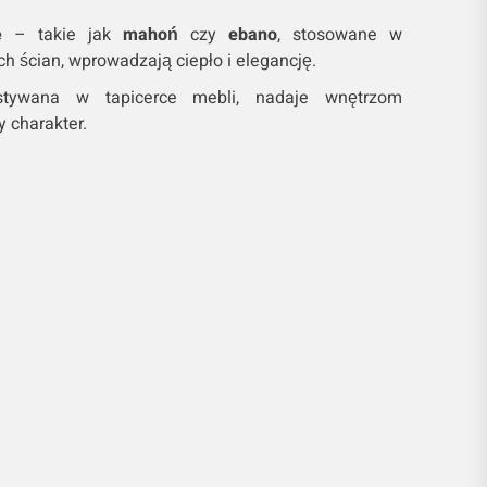
e
– takie jak
mahoń
czy
ebano
, stosowane w
h ścian, wprowadzają ciepło i elegancję.
ywana w tapicerce mebli, nadaje wnętrzom
y charakter.