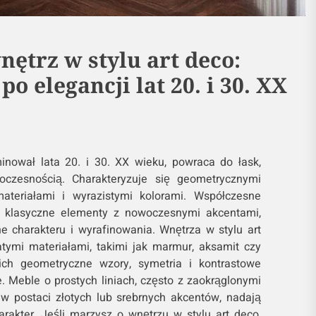
ętrz w stylu art deco:
o elegancji lat 20. i 30. XX
minował lata 20. i 30. XX wieku, powraca do łask,
oczesnością. Charakteryzuje się geometrycznymi
ateriałami i wyrazistymi kolorami. Współczesne
ą klasyczne elementy z nowoczesnymi akcentami,
ne charakteru i wyrafinowania. Wnętrza w stylu art
tymi materiałami, takimi jak marmur, aksamit czy
ch geometryczne wzory, symetria i kontrastowe
. Meble o prostych liniach, często z zaokrąglonymi
 w postaci złotych lub srebrnych akcentów, nadają
arakter. Jeśli marzysz o wnętrzu w stylu art deco,