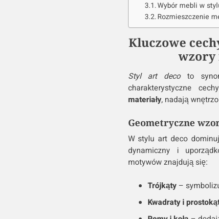
Wybór mebli w styl
Rozmieszczenie meb
Kluczowe cechy
wzory 
Styl art deco
to synon
charakterystyczne cech
materiały
, nadają wnętrzo
Geometryczne wzor
W stylu art deco domin
dynamiczny i uporządk
motywów znajdują się:
Trójkąty
– symbolizu
Kwadraty i prostoką