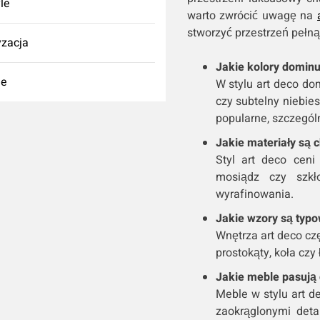
yle
warto zwrócić uwagę na
stworzyć przestrzeń pełną 
zacja
Jakie kolory dominuj
ie
W stylu art deco dom
czy subtelny niebies
popularne, szczegól
Jakie materiały są c
Styl art deco ceni
mosiądz czy szkł
wyrafinowania.
Jakie wzory są typow
Wnętrza art deco cz
prostokąty, koła czy
Jakie meble pasują 
Meble w stylu art de
zaokrąglonymi deta