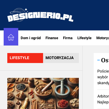
Skip
to
designe
the
content
Dom i ogród
Finanse
Firma
Lifestyle
Motory
LIFESTYLE
MOTORYZACJA
Os
Poście
wybór 
skand
Arbito
Najlep