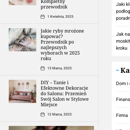
Kompletny
Jaki k
przewodnik
podłog
1 Kwietnia, 2025
poradn
Jakie ryby mrożone
Jak n
kupować?
moskit
Przewodnik po
najlepszych
kroku
wyborach w 2025
roku
Ka
13 Marca, 2025
DIY – Tanie i
Dom i 
Efektowne Dekoracje
do Salonu: Przemień
Swój Salon w Stylowe
Finan
Miejsce
12 Marca, 2025
Firma