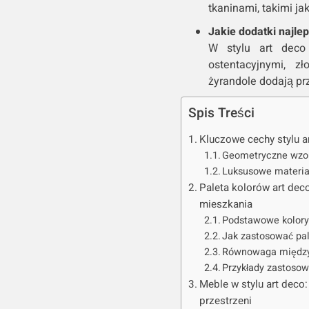
tkaninami, takimi ja
Jakie dodatki najlep
W stylu art deco 
ostentacyjnymi, z
żyrandole dodają prz
Spis Treści
Kluczowe cechy stylu a
Geometryczne wzor
Luksusowe materiał
Paleta kolorów art dec
mieszkania
Podstawowe kolory 
Jak zastosować pal
Równowaga między
Przykłady zastosow
Meble w stylu art deco:
przestrzeni