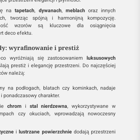
ce przestrzeni elegancji i płynności.
się na
tapetach
,
dywanach
,
meblach
oraz innych
ych, tworząc spójną i harmonijną kompozycję.
lność wzorów są kluczowe dla osiągnięcia
rt deco efektu.
y: wyrafinowanie i prestiż
eco wyróżniają się zastosowaniem
luksusowych
ślają prestiż i elegancję przestrzeni. Do najczęściej
ów należą:
y na podłogach, blatach czy kominkach, nadaje
i ponadczasowy charakter.
nie
chrom
i
stal nierdzewna
, wykorzystywane w
ampach czy okuciach, wprowadzają nowoczesny
tyczne
i
lustrzane powierzchnie
dodają przestrzeni