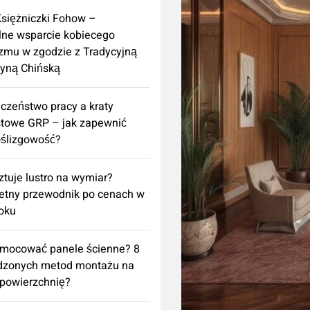
Księżniczki Fohow –
lne wsparcie kobiecego
zmu w zgodzie z Tradycyjną
yną Chińską
czeństwo pracy a kraty
towe GRP – jak zapewnić
ślizgowość?
sztuje lustro na wymiar?
etny przewodnik po cenach w
oku
amocować panele ścienne? 8
dzonych metod montażu na
powierzchnię?