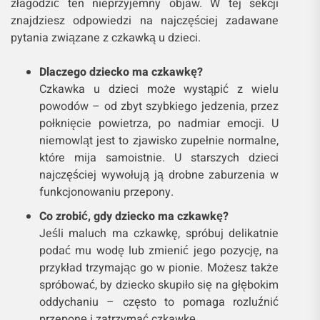
złagodzić ten nieprzyjemny objaw. W tej sekcji
znajdziesz odpowiedzi na najczęściej zadawane
pytania związane z czkawką u dzieci.
Dlaczego dziecko ma czkawkę?
Czkawka u dzieci może wystąpić z wielu
powodów – od zbyt szybkiego jedzenia, przez
połknięcie powietrza, po nadmiar emocji. U
niemowląt jest to zjawisko zupełnie normalne,
które mija samoistnie. U starszych dzieci
najczęściej wywołują ją drobne zaburzenia w
funkcjonowaniu przepony.
Co zrobić, gdy dziecko ma czkawkę?
Jeśli maluch ma czkawkę, spróbuj delikatnie
podać mu wodę lub zmienić jego pozycję, na
przykład trzymając go w pionie. Możesz także
spróbować, by dziecko skupiło się na głębokim
oddychaniu – często to pomaga rozluźnić
przeponę i zatrzymać czkawkę.