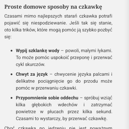
Proste domowe sposoby na czkawkę
Czasami mimo najlepszych starań czkawka potrafi
pojawić się niespodziewanie. Jeśli tak się stanie,
oto kilka trików, które mogą pomóc ją szybko pozbyć
się:
Wypij szklankę wody
– powoli, małymi łykami.
To może pomóc uspokoić przeponę i przerwać
cykl skurczów.
Chwyt za język
– chwycenie języka palcami i
delikatne pociągnięcie go do przodu może
pomóc w przerwaniu czkawki.
Przypomnienie sobie oddechu
– spróbuj wziąć
kilka głębokich wdechów i zatrzymać
powietrze w płucach przez kilka sekund.
Czasami to wystarczy, by przerwać czkawkę.
Choć czkawka po jedzeniu nie jest poważnym