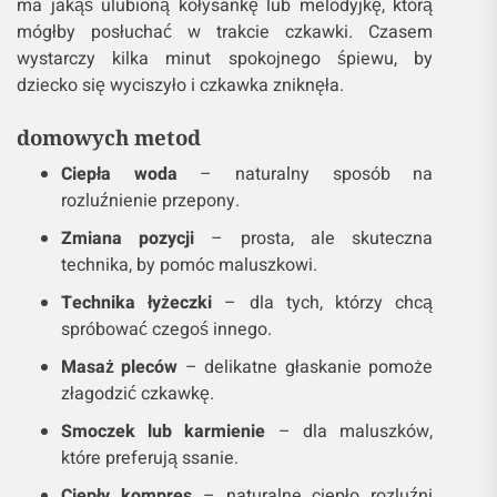
ma jakąś ulubioną kołysankę lub melodyjkę, którą
mógłby posłuchać w trakcie czkawki. Czasem
wystarczy kilka minut spokojnego śpiewu, by
dziecko się wyciszyło i czkawka zniknęła.
domowych metod
Ciepła woda
– naturalny sposób na
rozluźnienie przepony.
Zmiana pozycji
– prosta, ale skuteczna
technika, by pomóc maluszkowi.
Technika łyżeczki
– dla tych, którzy chcą
spróbować czegoś innego.
Masaż pleców
– delikatne głaskanie pomoże
złagodzić czkawkę.
Smoczek lub karmienie
– dla maluszków,
które preferują ssanie.
Ciepły kompres
– naturalne ciepło rozluźni