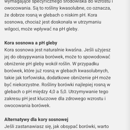
wymagające specyficznego środowiska do wzrostu i
owocowania. Są to rośliny kwasolubne, co oznacza,
że dobrze rosną w glebach o niskim pH. Kora
sosnowa, chociaż jest doskonała w utrzymaniu
wilgoci, może wpływać na pH gleby.
Kora sosnowa a pH gleby
Kora sosnowa jest naturalnie kwaśna. Jeśli użyjesz
jej do obsypywania borówek, może to spowodować
obniżenie pH gleby wokół roślin. W przypadku
borówek, które już rosną w glebach kwasolubnych,
takie jak torfowiska, dodatkowe obniżenie pH może
być niekorzystne. Rośliny borówki najlepiej rosną w
glebach o pH między 4,0 a 5,0. Utrzymywanie tego
zakresu pH jest kluczowe dla zdrowego wzrostu i
owocowania borówek.
Alternatywy dla kory sosnowej
Jeśli zastanawiasz się, jak obsypać borówki, warto