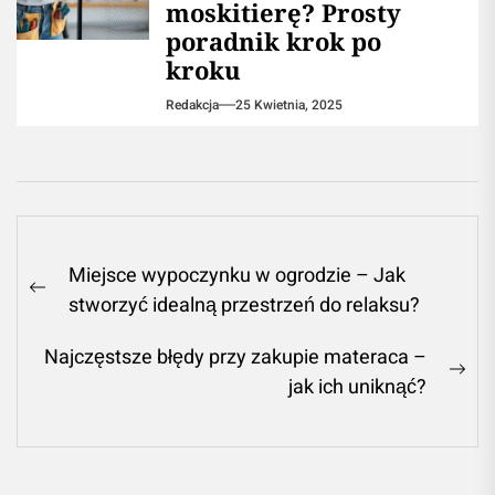
moskitierę? Prosty
poradnik krok po
kroku
Redakcja
25 Kwietnia, 2025
Nawigacja
Miejsce wypoczynku w ogrodzie – Jak
wpisu
Previous
stworzyć idealną przestrzeń do relaksu?
post:
Najczęstsze błędy przy zakupie materaca –
Ne
jak ich uniknąć?
pos