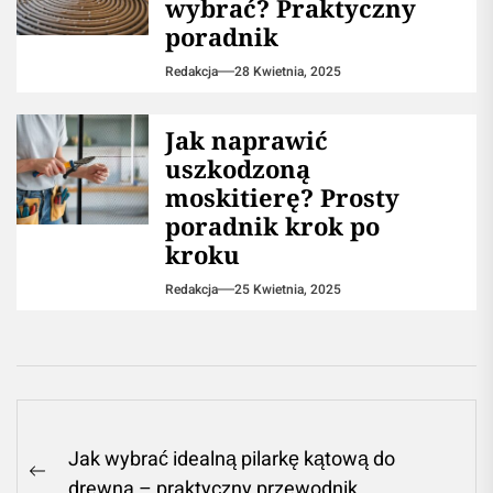
wybrać? Praktyczny
poradnik
Redakcja
28 Kwietnia, 2025
Jak naprawić
uszkodzoną
moskitierę? Prosty
poradnik krok po
kroku
Redakcja
25 Kwietnia, 2025
Nawigacja
Jak wybrać idealną pilarkę kątową do
wpisu
Previous
drewna – praktyczny przewodnik