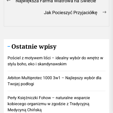
Największa Farma Wiatrowa na Świecie
Previous
wpisu
post:
Jak Pocieszyć Przyjaciółkę
Ne
pos
Ostatnie wpisy
Pościel z motywem liści – idealny wybór do wnętrz w
stylu boho, eko i skandynawskim
Arbiton Multiprotec 1000 3w1 – Najlepszy wybór dla
Twojej podłogi
Perły Księżniczki Fohow – naturalne wsparcie
kobiecego organizmu w zgodzie z Tradycyjną
Medycyną Chińską