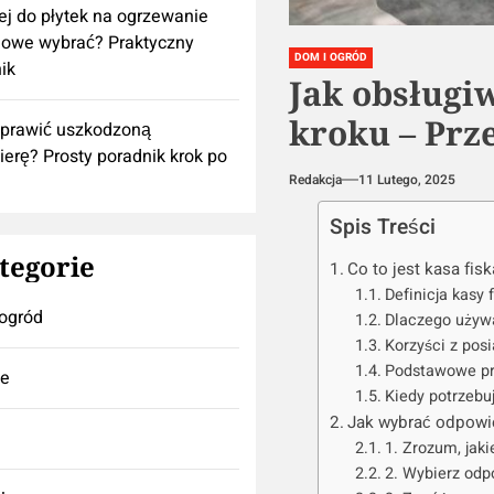
lej do płytek na ogrzewanie
owe wybrać? Praktyczny
DOM I OGRÓD
ik
Jak obsługi
kroku – Prz
aprawić uszkodzoną
ierę? Prosty poradnik krok po
Redakcja
11 Lutego, 2025
Spis Treści
tegorie
Co to jest kasa fis
Definicja kasy f
ogród
Dlaczego używa
Korzyści z posi
Podstawowe prz
se
Kiedy potrzebuj
Jak wybrać odpowie
1. Zrozum, jaki
2. Wybierz odp