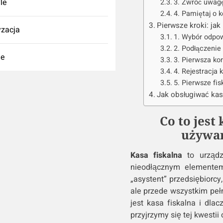
yle
3. Zwróć uwagę
4. Pamiętaj o 
Pierwsze kroki: jak
zacja
1. Wybór odpow
2. Podłączenie
ie
3. Pierwsza ko
4. Rejestracja
5. Pierwsze fi
Jak obsługiwać kas
Co to jest 
używan
Kasa fiskalna
to urządze
nieodłącznym elementem
„asystent” przedsiębiorc
ale przede wszystkim pełn
jest kasa fiskalna i dl
przyjrzymy się tej kwestii