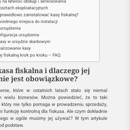
 na łatwość obsługi i serwisowania
kosztach eksploatacyjnych
 prawidłowo zainstalować kasę fiskalną?
iedniego miejsca do instalacji
 urządzenia
nfiguracja urządzenia
 kasy w urzędzie skarbowym
skalizowanie kasy
ę fiskalną krok po kroku – FAQ
kasa fiskalna i dlaczego jej
ie jest obowiązkowe?
nie, które w ostatnich latach stało się niemal
 wielu biznesów. Można powiedzieć, że to taki
y, który nie tylko pomaga w prowadzeniu sprzedaży,
i funkcję kontrolną dla fiskusa. Ale czym dokładnie
aczego w ogóle musimy jej używać? W tym artykule
 od podstaw.