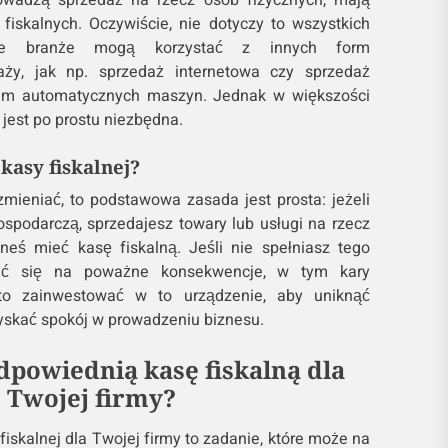
prowadzą sprzedaż na rzecz osób fizycznych, mają
iskalnych. Oczywiście, nie dotyczy to wszystkich
tóre branże mogą korzystać z innych form
ży, jak np. sprzedaż internetowa czy sprzedaż
em automatycznych maszyn. Jednak w większości
jest po prostu niezbędna.
kasy fiskalnej?
mieniać, to podstawowa zasada jest prosta: jeżeli
ospodarczą, sprzedajesz towary lub usługi na rzecz
neś mieć kasę fiskalną. Jeśli nie spełniasz tego
ić się na poważne konsekwencje, w tym kary
to zainwestować w to urządzenie, aby uniknąć
yskać spokój w prowadzeniu biznesu.
dpowiednią kasę fiskalną dla
Twojej firmy?
iskalnej dla Twojej firmy to zadanie, które może na