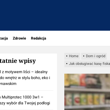
rio.pl
zacja
Zdrowie
Redakcja
Home
Dom i ogród
tatnie wpisy
Jak obsługiwać kasę fisk
l z motywem liści – idealny
do wnętrz w stylu boho, eko i
ynawskim
n Multiprotec 1000 3w1 –
szy wybór dla Twojej podłogi