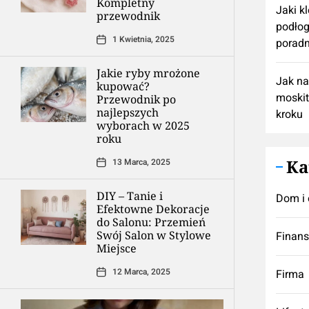
Kompletny
Jaki k
przewodnik
podłog
1 Kwietnia, 2025
poradn
Jakie ryby mrożone
Jak n
kupować?
moskit
Przewodnik po
najlepszych
kroku
wyborach w 2025
roku
Ka
13 Marca, 2025
DIY – Tanie i
Dom i 
Efektowne Dekoracje
do Salonu: Przemień
Swój Salon w Stylowe
Finan
Miejsce
12 Marca, 2025
Firma