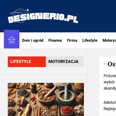
Skip
to
designe
the
content
Dom i ogród
Finanse
Firma
Lifestyle
Motory
LIFESTYLE
MOTORYZACJA
Os
Poście
wybór 
skand
Arbito
Najlep