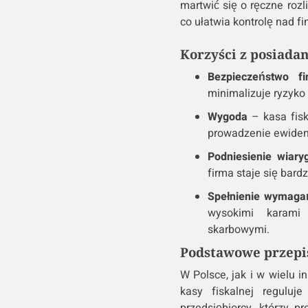
martwić się o ręczne roz
co ułatwia kontrolę nad f
Korzyści z posiadan
Bezpieczeństwo f
minimalizuje ryzyk
Wygoda
– kasa fisk
prowadzenie ewidenc
Podniesienie wiary
firma staje się bard
Spełnienie wymaga
wysokimi karami
skarbowymi.
Podstawowe przepis
W Polsce, jak i w wielu 
kasy fiskalnej reguluj