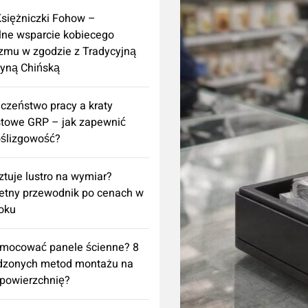
Księżniczki Fohow –
lne wsparcie kobiecego
zmu w zgodzie z Tradycyjną
yną Chińską
czeństwo pracy a kraty
towe GRP – jak zapewnić
ślizgowość?
sztuje lustro na wymiar?
etny przewodnik po cenach w
oku
amocować panele ścienne? 8
dzonych metod montażu na
powierzchnię?