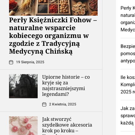
Perły 
natura
Perły Księżniczki Fohow –
organi
naturalne wsparcie
Medyc
kobiecego organizmu w
zgodzie z Tradycyjną
Bezpie
Medycyną Chińską
pomos
antypo
19 Sierpnia, 2025
Upiorne historie – co
Ile ko
kryje się za
Kompl
najstraszniejszymi
2025 r
legendami?
2 Kwietnia, 2025
Jak z
spraw
Jak stworzyć
każdą 
szydełkowe akcesoria
krok po kroku –