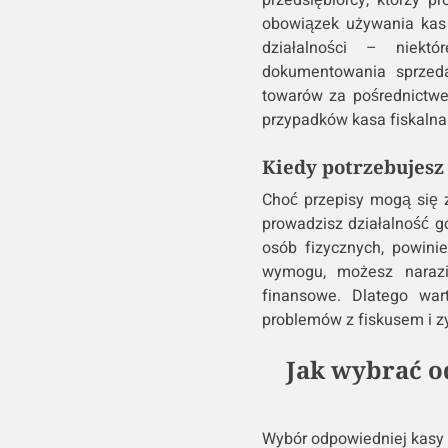
przedsiębiorcy, którzy 
obowiązek używania kas f
działalności – niek
dokumentowania sprzeda
towarów za pośrednictw
przypadków kasa fiskalna 
Kiedy potrzebujesz 
Choć przepisy mogą się z
prowadzisz działalność g
osób fizycznych, powinie
wymogu, możesz naraz
finansowe. Dlatego war
problemów z fiskusem i z
Jak wybrać o
Wybór odpowiedniej kasy f