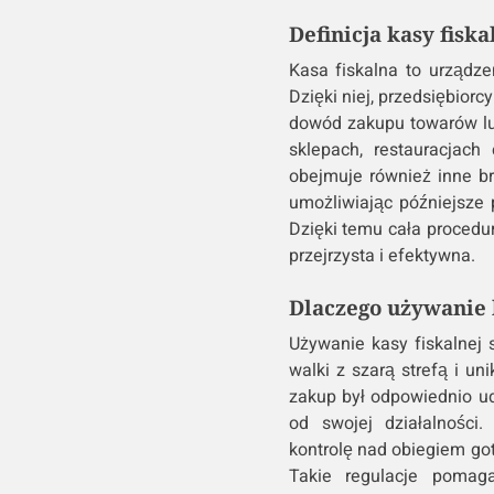
Definicja kasy fiska
Kasa fiskalna to urządze
Dzięki niej, przedsiębior
dowód zakupu towarów lub
sklepach, restauracjach
obejmuje również inne br
umożliwiając późniejsze
Dzięki temu cała procedur
przejrzysta i efektywna.
Dlaczego używanie 
Używanie kasy fiskalnej
walki z szarą strefą i un
zakup był odpowiednio ud
od swojej działalności
kontrolę nad obiegiem go
Takie regulacje pomaga