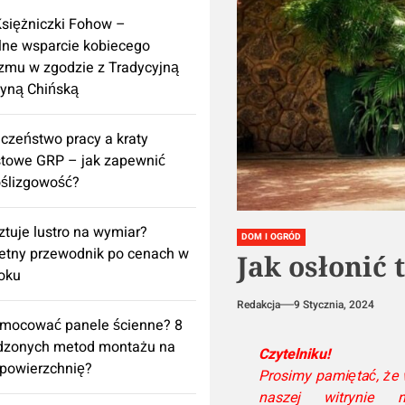
Księżniczki Fohow –
lne wsparcie kobiecego
zmu w zgodzie z Tradycyjną
yną Chińską
czeństwo pracy a kraty
towe GRP – jak zapewnić
ślizgowość?
sztuje lustro na wymiar?
DOM I OGRÓD
etny przewodnik po cenach w
Jak osłonić 
oku
Redakcja
9 Stycznia, 2024
amocować panele ścienne? 8
dzonych metod montażu na
Czytelniku!
powierzchnię?
Prosimy pamiętać, że
naszej witrynie n