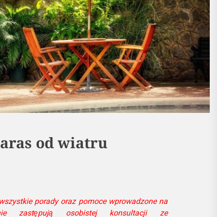
taras od wiatru
 wszystkie porady oraz pomoce wprowadzone na
ie zastępują osobistej konsultacji ze