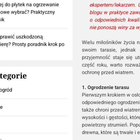
lej do płytek na ogrzewanie
ekspertem/lekarzem. 
owe wybrać? Praktyczny
blogu w praktyce zaws
ik
o odpowiednich kwali
nie ponoszą winy za w
aprawić uszkodzoną
Wielu miłośników życia 
ierę? Prosty poradnik krok po
swoim tarasie, jednak 
przyjemność staje się u
część roku, warto rozwa
ochronę przed wiatrem.
tegorie
1. Ogrodzenie tarasu
ogród
Pierwszym krokiem w osłon
odpowiedniego ogrodzenia.
se
także chroni przed wiatr
wysokości i gęstości, któ
powietrzny strumień. Pop
drewna, które są trwałe i 