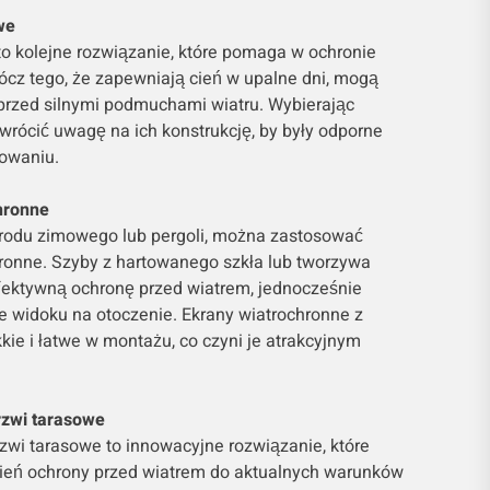
we
 to kolejne rozwiązanie, które pomaga w ochronie
ócz tego, że zapewniają cień w upalne dni, mogą
 przed silnymi podmuchami wiatru. Wybierając
zwrócić uwagę na ich konstrukcję, by były odporne
kowaniu.
hronne
ogrodu zimowego lub pergoli, można zastosować
hronne. Szyby z hartowanego szkła lub tworzywa
ektywną ochronę przed wiatrem, jednocześnie
 widoku na otoczenie. Ekrany wiatrochronne z
kie i łatwe w montażu, co czyni je atrakcyjnym
rzwi tarasowe
zwi tarasowe to innowacyjne rozwiązanie, które
ień ochrony przed wiatrem do aktualnych warunków