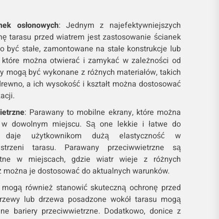
nek osłonowych
: Jednym z najefektywniejszych
ę tarasu przed wiatrem jest zastosowanie ścianek
o być stałe, zamontowane na stałe konstrukcje lub
, które można otwierać i zamykać w zależności od
ny mogą być wykonane z różnych materiałów, takich
y drewno, a ich wysokość i kształt można dostosować
acji.
ietrzne
: Parawany to mobilne ekrany, które można
e w dowolnym miejscu. Są one lekkie i łatwe do
o daje użytkownikom dużą elastyczność w
estrzeni tarasu. Parawany przeciwwietrzne są
atne w miejscach, gdzie wiatr wieje z różnych
ż można je dostosować do aktualnych warunków.
y mogą również stanowić skuteczną ochronę przed
krzewy lub drzewa posadzone wokół tarasu mogą
alne bariery przeciwwietrzne. Dodatkowo, donice z