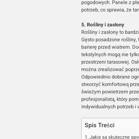
pogodowych. Panele z ple
potrzeb, co sprawia, że ta
5. Rośliny i zasłony
Rośliny i zasłony to bardz
Gęsto posadzone rośliny, 
barierę przed wiatrem. Do
tekstylnych mogą nie tylk
przestrzeni tarasowej. Osł
można zrealizować poprze
Odpowiednio dobrane ogro
stworzyć komfortową przes
świeżym powietrzem przez
profesjonalistą, który p
indywidualnych potrzeb i
Spis Treści
Jakie są skuteczne spo