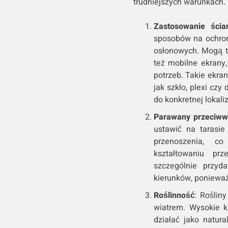
trudniejszych warunkach.
Zastosowanie ścia
sposobów na ochron
osłonowych. Mogą t
też mobilne ekrany
potrzeb. Takie ekra
jak szkło, plexi cz
do konkretnej lokaliz
Parawany przeciww
ustawić na tarasi
przenoszenia, c
kształtowaniu prz
szczególnie przyd
kierunków, poniewa
Roślinność
: Roślin
wiatrem. Wysokie 
działać jako natur