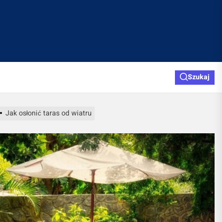
Szukaj
Jak osłonić taras od wiatru