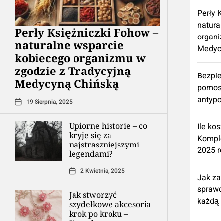
Perły 
natura
Perły Księżniczki Fohow –
organi
naturalne wsparcie
Medyc
kobiecego organizmu w
zgodzie z Tradycyjną
Bezpie
Medycyną Chińską
pomos
antypo
19 Sierpnia, 2025
Upiorne historie – co
Ile ko
kryje się za
Kompl
najstraszniejszymi
2025 r
legendami?
2 Kwietnia, 2025
Jak z
spraw
Jak stworzyć
każdą 
szydełkowe akcesoria
krok po kroku –