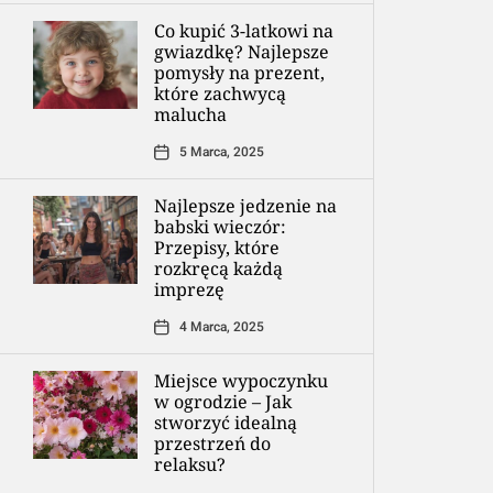
Co kupić 3-latkowi na
gwiazdkę? Najlepsze
pomysły na prezent,
które zachwycą
malucha
5 Marca, 2025
Najlepsze jedzenie na
babski wieczór:
Przepisy, które
rozkręcą każdą
imprezę
4 Marca, 2025
Miejsce wypoczynku
w ogrodzie – Jak
stworzyć idealną
przestrzeń do
relaksu?