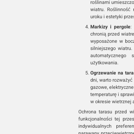
roślinami umieszcz
wiatru. Roślinność
uroku i estetyki prze
Markizy i pergole
:
chronią przed wiat
wyposażone w bocz
silniejszego wiatr
automatycznego 
użytkowania.
Ogrzewanie na tara
dni, warto rozważyć
gazowe, elektryczn
temperaturę i spraw
w okresie wietrznej 
Ochrona tarasu przed wi
funkcjonalności tej prz
indywidualnych prefere
parawany przeciwwietrzne,