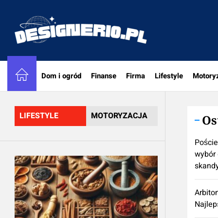
Skip
to
designe
the
content
Dom i ogród
Finanse
Firma
Lifestyle
Motory
LIFESTYLE
MOTORYZACJA
Os
Poście
wybór 
skand
Arbito
Najlep