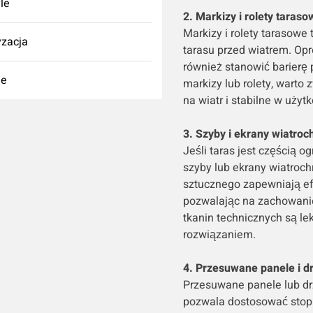
yle
2. Markizy i rolety taraso
Markizy i rolety tarasowe
zacja
tarasu przed wiatrem. Opr
również stanowić barierę
ie
markizy lub rolety, warto 
na wiatr i stabilne w użyt
3. Szyby i ekrany wiatroc
Jeśli taras jest częścią 
szyby lub ekrany wiatroc
sztucznego zapewniają ef
pozwalając na zachowanie
tkanin technicznych są lek
rozwiązaniem.
4. Przesuwane panele i d
Przesuwane panele lub dr
pozwala dostosować stop