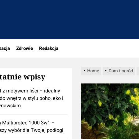
rio.pl
zacja
Zdrowie
Redakcja
Home
Dom i ogród
tatnie wpisy
l z motywem liści – idealny
do wnętrz w stylu boho, eko i
ynawskim
n Multiprotec 1000 3w1 –
szy wybór dla Twojej podłogi