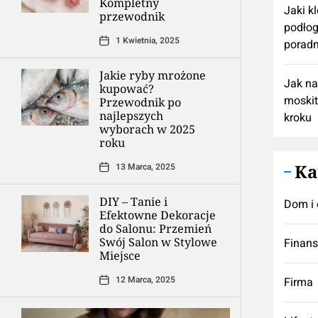
Kompletny
Jaki k
przewodnik
podłog
1 Kwietnia, 2025
poradn
Jakie ryby mrożone
Jak n
kupować?
moskit
Przewodnik po
najlepszych
kroku
wyborach w 2025
roku
Ka
13 Marca, 2025
DIY – Tanie i
Dom i 
Efektowne Dekoracje
do Salonu: Przemień
Swój Salon w Stylowe
Finan
Miejsce
12 Marca, 2025
Firma