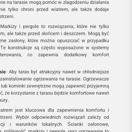
one na tarasie mogą pomóc w złagodzeniu działania
 nie tylko chroni przed wiatrem, ale także dodaje
strzeni.
 Markizy i pergole to rozwiązania, które nie tylko
rem, ale także przed słońcem i deszczem. Mogą być
ne zasłony, które można opuszczać w przypadku
u. Te konstrukcje są często wyposażone w systemy
sterowania, co zapewnia dodatkowy komfort
sie
: Aby taras był atrakcyjny nawet w chłodniejsze
 zainstalowanie ogrzewania na tarasie. Ogrzewacze
e lub kominki zewnętrzne mogą zapewnić przyjemną
ić, że korzystanie z tarasu będzie komfortowe nawet
aury.
atrem jest kluczowa dla zapewnienia komfortu i
estrzeni. Wybór odpowiednich rozwiązań zależy od
ncji i warunków lokalnych. Ścianki osłonowe,
 roślinność, markizy i pergole, oraz ogrzewanie to