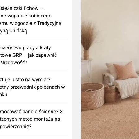
Księżniczki Fohow –
lne wsparcie kobiecego
zmu w zgodzie z Tradycyjną
yną Chińską
czeństwo pracy a kraty
towe GRP – jak zapewnić
ślizgowość?
sztuje lustro na wymiar?
etny przewodnik po cenach w
oku
amocować panele ścienne? 8
dzonych metod montażu na
powierzchnię?