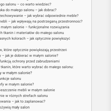
go salonu – co warto wiedzieć?
iska do małego salonu – jak dobrać?
przechowywanie – jak wybrać odpowiednie meble?
 mebli – jak wpływają na postrzeganą przestronność?
małym salonie – funkcjonalne rozwiązania
h tkanin i materiałów do małego salonu
jasnych kolorach – jak optycznie powiększyć
w, które optycznie powiększają przestrzeń
ry – jak je dobierać w małym salonie?
 funkcją ochrony przed zabrudzeniami
i tkanin, które warto wybrać do małego salonu:
y w małym salonie?
funkcje salonu
refy w małym salonie?
ieszczenie mebli w małym salonie
enie w różnych strefach salonu
ywania – jak to zaplanować?
 ożywią mały salon