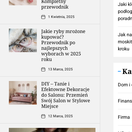
Kompletny
Jaki k
przewodnik
podłog
1 Kwietnia, 2025
poradn
Jakie ryby mrożone
Jak n
kupować?
moskit
Przewodnik po
najlepszych
kroku
wyborach w 2025
roku
Ka
13 Marca, 2025
DIY – Tanie i
Dom i 
Efektowne Dekoracje
do Salonu: Przemień
Swój Salon w Stylowe
Finan
Miejsce
12 Marca, 2025
Firma