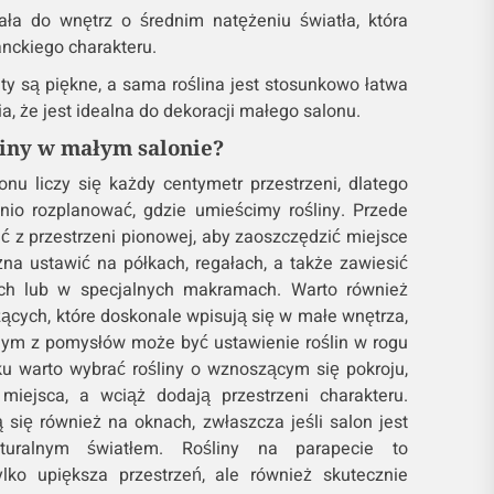
ła do wnętrz o średnim natężeniu światła, która
nckiego charakteru.
ty są piękne, a sama roślina jest stosunkowo łatwa
a, że jest idealna do dekoracji małego salonu.
liny w małym salonie?
u liczy się każdy centymetr przestrzeni, dlatego
dnio rozplanować, gdzie umieścimy rośliny. Przede
ć z przestrzeni pionowej, aby zaoszczędzić miejsce
na ustawić na półkach, regałach, a także zawiesić
ch lub w specjalnych makramach. Warto również
ących, które doskonale wpisują się w małe wnętrza,
nym z pomysłów może być ustawienie roślin w rogu
u warto wybrać rośliny o wznoszącym się pokroju,
miejsca, a wciąż dodają przestrzeni charakteru.
 się również na oknach, zwłaszcza jeśli salon jest
turalnym światłem. Rośliny na parapecie to
ylko upiększa przestrzeń, ale również skutecznie