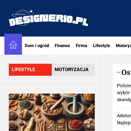
Skip
to
designe
the
content
Dom i ogród
Finanse
Firma
Lifestyle
Motory
LIFESTYLE
MOTORYZACJA
Os
Poście
wybór 
skand
Arbito
Najlep