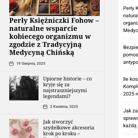
Perły 
natura
Perły Księżniczki Fohow –
organi
naturalne wsparcie
Medyc
kobiecego organizmu w
zgodzie z Tradycyjną
Bezpie
Medycyną Chińską
pomos
antypo
19 Sierpnia, 2025
Upiorne historie – co
Ile ko
kryje się za
Kompl
najstraszniejszymi
2025 r
legendami?
2 Kwietnia, 2025
Jak z
spraw
Jak stworzyć
każdą 
szydełkowe akcesoria
krok po kroku –