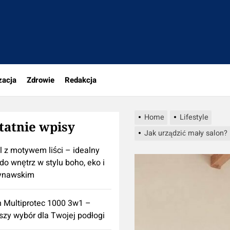
rio.pl
zacja
Zdrowie
Redakcja
Home
Lifestyle
tatnie wpisy
Jak urządzić mały salon?
l z motywem liści – idealny
do wnętrz w stylu boho, eko i
ynawskim
n Multiprotec 1000 3w1 –
szy wybór dla Twojej podłogi