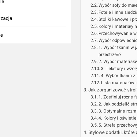
yle
Wybór sofy do małe
Fotele i inne siedz
zacja
Stoliki kawowe i 
Kolory i materiały
Przechowywanie w 
ie
Wybór odpowiednic
1. Wybór tkanin w 
przestrzeń?
2. Wybór materiałó
3. Tekstury i wzo
4. Wybór tkanin z
Lista materiałów 
Jak zorganizować stref
1. Zdefiniuj różne 
2. Jak oddzielić st
3. Optymalne rozm
4. Kolory i oświetl
5. Strefa przechow
Stylowe dodatki, które