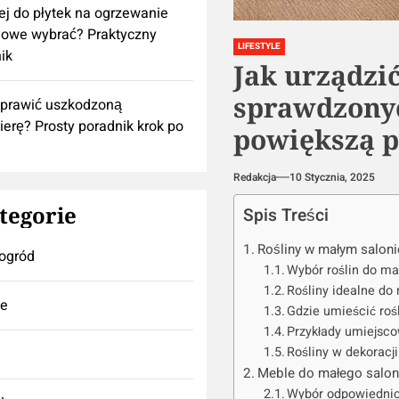
lej do płytek na ogrzewanie
owe wybrać? Praktyczny
LIFESTYLE
ik
Jak urządzi
sprawdzony
aprawić uszkodzoną
ierę? Prosty poradnik krok po
powiększą p
Redakcja
10 Stycznia, 2025
tegorie
Spis Treści
Rośliny w małym saloni
ogród
Wybór roślin do ma
Rośliny idealne do
se
Gdzie umieścić roś
Przykłady umiejsco
Rośliny w dekoracji
Meble do małego salon
Wybór odpowiednic