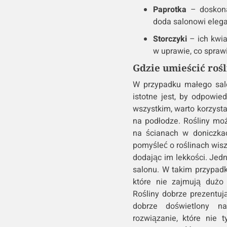
Paprotka
– doskona
doda salonowi elega
Storczyki
– ich kwia
w uprawie, co sprawi
Gdzie umieścić roś
W przypadku małego salon
istotne jest, by odpowie
wszystkim, warto korzysta
na podłodze. Rośliny moż
na ścianach w doniczka
pomyśleć o roślinach wisz
dodając im lekkości. Jed
salonu. W takim przypadk
które nie zajmują dużo 
Rośliny dobrze prezentują
dobrze doświetlony na
rozwiązanie, które nie t