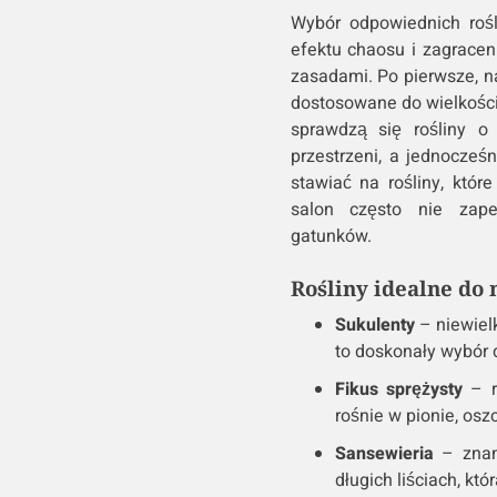
Wybór odpowiednich rośl
efektu chaosu i zagraceni
zasadami. Po pierwsze, n
dostosowane do wielkośc
sprawdzą się rośliny o 
przestrzeni, a jednocześn
stawiać na rośliny, któr
salon często nie zap
gatunków.
Rośliny idealne do
Sukulenty
– niewielk
to doskonały wybór 
Fikus sprężysty
– ro
rośnie w pionie, osz
Sansewieria
– znana
długich liściach, któ