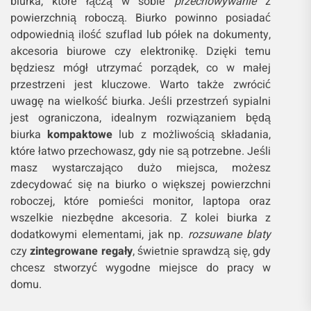
biurka, które łączą w sobie
przechowywanie
z
powierzchnią roboczą. Biurko powinno posiadać
odpowiednią ilość szuflad lub półek na dokumenty,
akcesoria biurowe czy elektronikę. Dzięki temu
będziesz mógł utrzymać porządek, co w małej
przestrzeni jest kluczowe. Warto także zwrócić
uwagę na wielkość biurka. Jeśli przestrzeń sypialni
jest ograniczona, idealnym rozwiązaniem będą
biurka
kompaktowe
lub z możliwością składania,
które łatwo przechowasz, gdy nie są potrzebne. Jeśli
masz wystarczająco dużo miejsca, możesz
zdecydować się na biurko o większej powierzchni
roboczej, które pomieści monitor, laptopa oraz
wszelkie niezbędne akcesoria. Z kolei biurka z
dodatkowymi elementami, jak np.
rozsuwane blaty
czy
zintegrowane regały
, świetnie sprawdzą się, gdy
chcesz stworzyć wygodne miejsce do pracy w
domu.