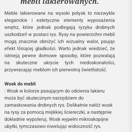
mebli lakierowanych.
Meble lakierowane na wysoki połysk to niezwykle
eleganckie i estetyczne elementy wyposażenia
wnętrz, które jednak podlegają ryzyku drobnych
uszkodzeń w postaci rys. Rysy na powierzchni mebli
mogą znacznie obniżyć ich wizualny walor, psując
efekt lśniącej gładkości. Warto jednak wiedzieć, że
istnieją pewne domowe sposoby, które pozwalają
na skuteczne ukrycie tych niedoskonałości,
przywracając meblom ich pierwotną świetlistość.
Wosk do mebli
: Wosk w kolorze pasującym do odcienia lakieru
może być skutecznym narzędziem do
zamaskowania drobnych rys. Delikatnie nałóż wosk
na rysy za pomocą miękkiej ściereczki, a następnie
dokładnie wypoleruj. Wosk wypełni mikroskopijne
ubytki, tymczasowo niwelując widoczność rys.