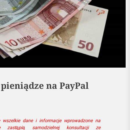
 pieniądze na PayPal
e wszelkie dane i informacje wprowadzone na
e zastąpią samodzielnej konsultacji ze