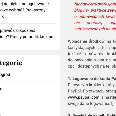
lej do płytek na ogrzewanie
fachowcem/profesjonal
owe wybrać? Praktyczny
blogu w praktyce zaws
ik
o odpowiednich kwali
nie ponoszą odpo
zamieszczanych na str
aprawić uszkodzoną
ierę? Prosty poradnik krok po
Wpłacanie środków na ko
korzystających z tej pop
tekście omówimy krok
dokonywania wpłat na sw
tegorie
opcji dostępnych na tej pl
ogród
1. Logowanie do konta P
Pierwszym krokiem, który 
se
PayPal. Po otwarciu przeg
www.paypal.com
, a nast
swoje dane logowania, tj. 