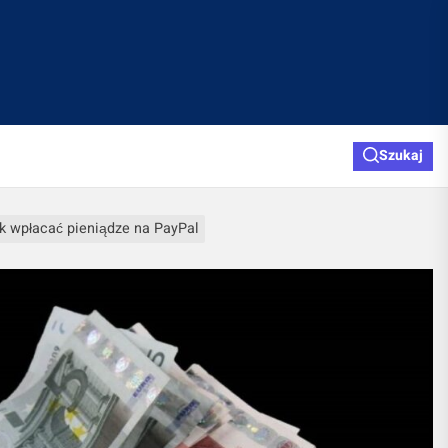
Szukaj
k wpłacać pieniądze na PayPal