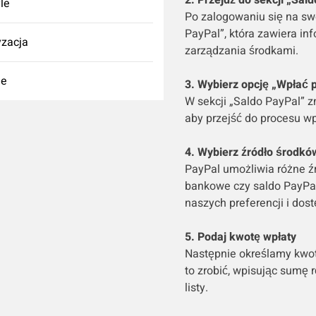
2. Przejdź do sekcji „Sal
yle
Po zalogowaniu się na sw
PayPal”, która zawiera in
zacja
zarządzania środkami.
ie
3. Wybierz opcję „Wpłać 
W sekcji „Saldo PayPal” z
aby przejść do procesu w
4. Wybierz źródło środkó
PayPal umożliwia różne źró
bankowe czy saldo PayPal
naszych preferencji i dos
5. Podaj kwotę wpłaty
Następnie określamy kwot
to zrobić, wpisując sumę 
listy.