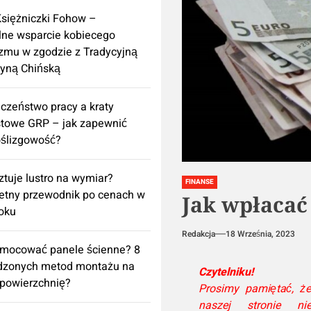
Księżniczki Fohow –
lne wsparcie kobiecego
zmu w zgodzie z Tradycyjną
yną Chińską
czeństwo pracy a kraty
towe GRP – jak zapewnić
ślizgowość?
sztuje lustro na wymiar?
FINANSE
etny przewodnik po cenach w
Jak wpłacać
oku
Redakcja
18 Września, 2023
amocować panele ścienne? 8
dzonych metod montażu na
Czytelniku!
powierzchnię?
Prosimy pamiętać, ż
naszej stronie ni