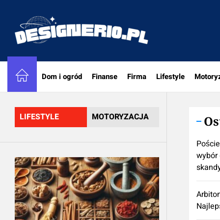
Skip
to
designe
the
content
Dom i ogród
Finanse
Firma
Lifestyle
Motory
LIFESTYLE
MOTORYZACJA
Os
Poście
wybór 
skand
Arbito
Najlep