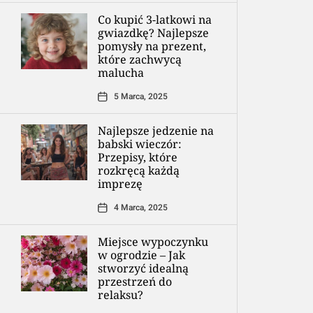
Co kupić 3-latkowi na
gwiazdkę? Najlepsze
pomysły na prezent,
które zachwycą
malucha
5 Marca, 2025
Najlepsze jedzenie na
babski wieczór:
Przepisy, które
rozkręcą każdą
imprezę
4 Marca, 2025
Miejsce wypoczynku
w ogrodzie – Jak
stworzyć idealną
przestrzeń do
relaksu?