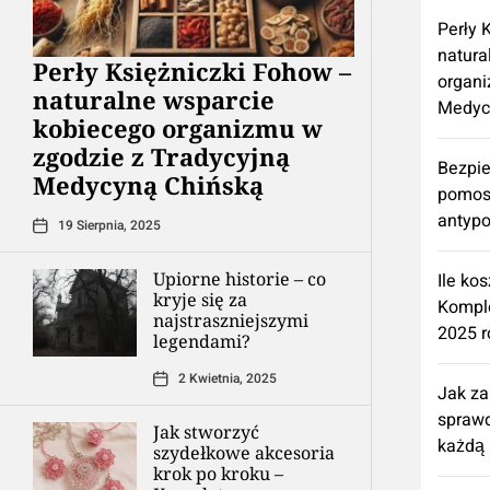
Perły 
natura
Perły Księżniczki Fohow –
organi
naturalne wsparcie
Medyc
kobiecego organizmu w
zgodzie z Tradycyjną
Bezpie
Medycyną Chińską
pomos
antypo
19 Sierpnia, 2025
Upiorne historie – co
Ile ko
kryje się za
Kompl
najstraszniejszymi
2025 r
legendami?
2 Kwietnia, 2025
Jak z
spraw
Jak stworzyć
każdą 
szydełkowe akcesoria
krok po kroku –