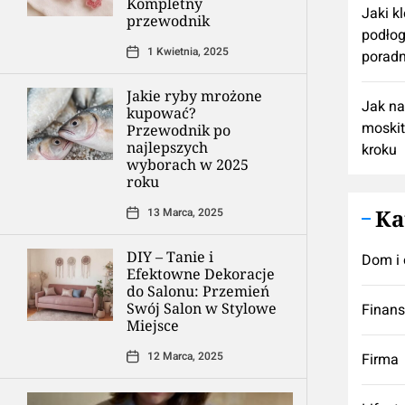
Kompletny
Jaki k
przewodnik
podłog
1 Kwietnia, 2025
poradn
Jakie ryby mrożone
Jak n
kupować?
moskit
Przewodnik po
najlepszych
kroku
wyborach w 2025
roku
Ka
13 Marca, 2025
DIY – Tanie i
Dom i 
Efektowne Dekoracje
do Salonu: Przemień
Swój Salon w Stylowe
Finan
Miejsce
12 Marca, 2025
Firma