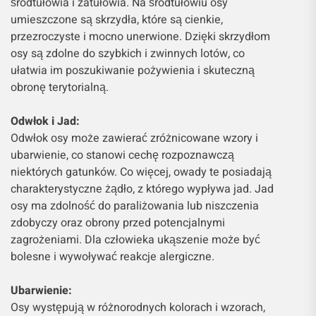
śródtułowia i zatułowia. Na śródtułowiu osy
umieszczone są skrzydła, które są cienkie,
przezroczyste i mocno unerwione. Dzięki skrzydłom
osy są zdolne do szybkich i zwinnych lotów, co
ułatwia im poszukiwanie pożywienia i skuteczną
obronę terytorialną.
Odwłok i Jad:
Odwłok osy może zawierać zróżnicowane wzory i
ubarwienie, co stanowi cechę rozpoznawczą
niektórych gatunków. Co więcej, owady te posiadają
charakterystyczne żądło, z którego wypływa jad. Jad
osy ma zdolność do paraliżowania lub niszczenia
zdobyczy oraz obrony przed potencjalnymi
zagrożeniami. Dla człowieka ukąszenie może być
bolesne i wywoływać reakcje alergiczne.
Ubarwienie:
Osy występują w różnorodnych kolorach i wzorach,