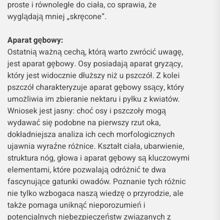
proste i równoległe do ciała, co sprawia, że
wyglądają mniej „skręcone”.
Aparat gębowy:
Ostatnią ważną cechą, którą warto zwrócić uwagę,
jest aparat gębowy. Osy posiadają aparat gryzący,
który jest widocznie dłuższy niż u pszczół. Z kolei
pszczół charakteryzuje aparat gębowy ssący, który
umożliwia im zbieranie nektaru i pyłku z kwiatów.
Wniosek jest jasny: choć osy i pszczoły mogą
wydawać się podobne na pierwszy rzut oka,
dokładniejsza analiza ich cech morfologicznych
ujawnia wyraźne różnice. Kształt ciała, ubarwienie,
struktura nóg, głowa i aparat gębowy są kluczowymi
elementami, które pozwalają odróżnić te dwa
fascynujące gatunki owadów. Poznanie tych różnic
nie tylko wzbogaca naszą wiedzę o przyrodzie, ale
także pomaga uniknąć nieporozumień i
potencjalnych niebezpieczeństw związanych z