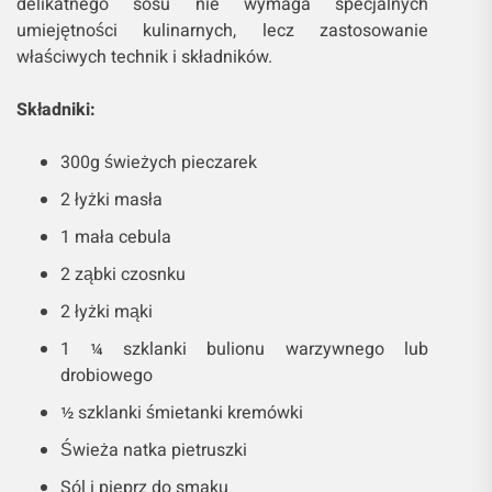
delikatnego sosu nie wymaga specjalnych
umiejętności kulinarnych, lecz zastosowanie
właściwych technik i składników.
Składniki:
300g świeżych pieczarek
2 łyżki masła
1 mała cebula
2 ząbki czosnku
2 łyżki mąki
1 ¼ szklanki bulionu warzywnego lub
drobiowego
½ szklanki śmietanki kremówki
Świeża natka pietruszki
Sól i pieprz do smaku