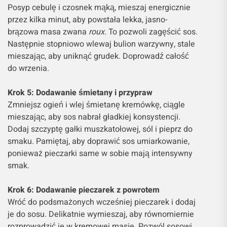
Posyp cebulę i czosnek mąką, mieszaj energicznie
przez kilka minut, aby powstała lekka, jasno-
brązowa masa zwana
roux
. To pozwoli zagęścić sos.
Następnie stopniowo wlewaj bulion warzywny, stale
mieszając, aby uniknąć grudek. Doprowadź całość
do wrzenia.
Krok 5: Dodawanie śmietany i przypraw
Zmniejsz ogień i wlej śmietanę kremówkę, ciągle
mieszając, aby sos nabrał gładkiej konsystencji.
Dodaj szczyptę gałki muszkatołowej, sól i pieprz do
smaku. Pamiętaj, aby doprawić sos umiarkowanie,
ponieważ pieczarki same w sobie mają intensywny
smak.
Krok 6: Dodawanie pieczarek z powrotem
Wróć do podsmażonych wcześniej pieczarek i dodaj
je do sosu. Delikatnie wymieszaj, aby równomiernie
rozprowadzić je w kremowej masie. Pozwól sosowi