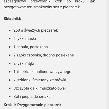
szczegółowy przewodnik krok po kroku, jak
przygotować ten smakowity sos z pieczarek.
Składniki:
250 g świeżych pieczarek
2 łyżki masła
1 cebula, posiekana
2 ząbki czosnku, drobno posiekane
2 łyżki mąki
1 ½ szklanki bulionu warzywnego
½ szklanki śmietany kremówki
Szczypta gałki muszkatołowej
Sól i pieprz do smaku
Krok 1: Przygotowanie pieczarek