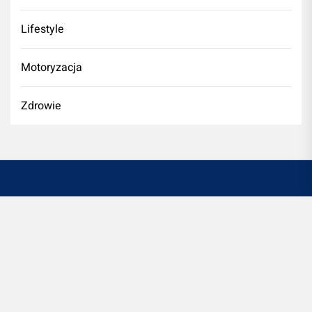
Lifestyle
Motoryzacja
Zdrowie
Witryna designerio.pl to platforma informacyjno-
rozrywkową. Redakcja oraz wydawca portalu nie ponoszą
odpowiedzialności ze stosowania w praktyce
jakichkolwiek informacji zamieszczanych na stronie.