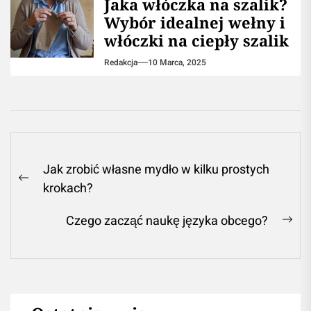
Jaka włóczka na szalik?
Wybór idealnej wełny i
włóczki na ciepły szalik
Redakcja
10 Marca, 2025
Nawigacja
Jak zrobić własne mydło w kilku prostych
wpisu
Previous
krokach?
post:
Czego zacząć naukę języka obcego?
Ne
pos