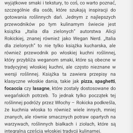
wyjątkowe smaki i tekstury, to coś, co warto poznać,
szczególnie dla osób, które szukają inspiracji do
gotowania roślinnych dań. Jednym z najlepszych
przewodników po tym kulinarnym świecie jest
książka „Italia dla zielonych” autorstwa Alicji
Rokickiej, znanej również jako Wegan Nerd. „Italia
dla zielonych” to nie tylko książka kucharska, ale
również przewodnik po włoskiej kuchni roślinnej,
który przybliża weganom smaki, które są obecne w
tradycyjnej włoskiej kuchni, ale często nieznane w
wersji roślinnej. Książka ta zawiera przepisy na
klasyczne włoskie dania, takie jak
pizza
,
spaghetti
,
focaccia
czy
lasagne
, które zostały dostosowane do
wegańskich potrzeb. To jednak tylko początek tej
roślinnej podróży przez Włochy – Rokicka podkreśla,
że kuchnia włoska to również wiele innych, mniej
znanych, ale równie smacznych potraw opartych na
warzywach, roślinnych białkach i ziołach, które są
integralną częścią włoskiej tradycji kulinarnej.