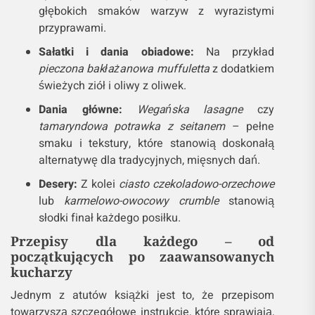
głębokich smaków warzyw z wyrazistymi
przyprawami.
Sałatki i dania obiadowe:
Na przykład
pieczona bakłażanowa muffuletta
z dodatkiem
świeżych ziół i oliwy z oliwek.
Dania główne:
Wegańska lasagne
czy
tamaryndowa potrawka z seitanem
– pełne
smaku i tekstury, które stanowią doskonałą
alternatywę dla tradycyjnych, mięsnych dań.
Desery:
Z kolei
ciasto czekoladowo-orzechowe
lub
karmelowo-owocowy crumble
stanowią
słodki finał każdego posiłku.
Przepisy dla każdego – od
początkujących po zaawansowanych
kucharzy
Jednym z atutów książki jest to, że przepisom
towarzyszą szczegółowe instrukcje, które sprawiają,