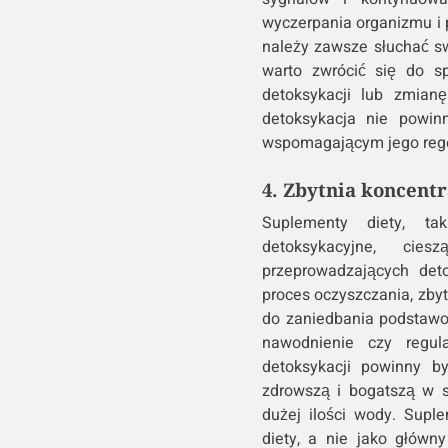
wyczerpania organizmu i 
należy zawsze słuchać sw
warto zwrócić się do sp
detoksykacji lub zmian
detoksykacja nie powin
wspomagającym jego rege
4. Zbytnia koncent
Suplementy diety, tak
detoksykacyjne, ci
przeprowadzających det
proces oczyszczania, zby
do zaniedbania podstawow
nawodnienie czy regul
detoksykacji powinny b
zdrowszą i bogatszą w s
dużej ilości wody. Supl
diety, a nie jako główn