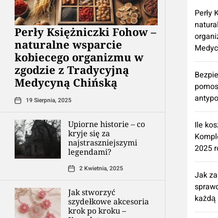
Perły 
natura
Perły Księżniczki Fohow –
organi
naturalne wsparcie
Medyc
kobiecego organizmu w
zgodzie z Tradycyjną
Bezpie
Medycyną Chińską
pomos
antypo
19 Sierpnia, 2025
Upiorne historie – co
Ile ko
kryje się za
Kompl
najstraszniejszymi
2025 r
legendami?
2 Kwietnia, 2025
Jak z
spraw
Jak stworzyć
każdą 
szydełkowe akcesoria
krok po kroku –