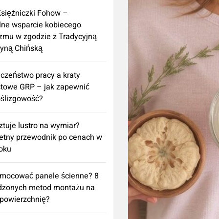
Księżniczki Fohow –
lne wsparcie kobiecego
zmu w zgodzie z Tradycyjną
yną Chińską
czeństwo pracy a kraty
towe GRP – jak zapewnić
ślizgowość?
sztuje lustro na wymiar?
etny przewodnik po cenach w
oku
amocować panele ścienne? 8
dzonych metod montażu na
powierzchnię?