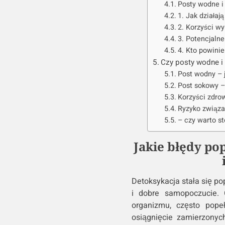
Posty wodne i
1. Jak działaj
2. Korzyści w
3. Potencjaln
4. Kto powini
Czy posty wodne i
Post wodny – 
Post sokowy –
Korzyści zdro
Ryzyko związa
– czy warto s
Jakie błędy po
Detoksykacja stała się p
i dobre samopoczucie. 
organizmu, często popeł
osiągnięcie zamierzonyc