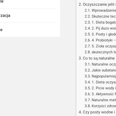
yle
Oczyszczanie jelit
Wprowadzenie 
zacja
Skuteczne tech
1. Dieta bogat
2. Pij dużo w
ie
3. Posty i gł
4. Probiotyki 
5. Zioła oczy
skutecznych te
Co to są naturaln
Naturalne oczy
Jakie substan
Najpopularnie
1. Dieta oczy
2. Picie wody
3. Aktywność 
Naturalne met
Korzyści zdro
Czy posty wodne i