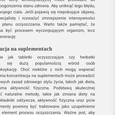
pogorszenia stanu zdrowia. Aby uniknąć tego błędu,
ojego ciała. Jeśli pojawią się niepokojące objawy,
ecjalisty i rozważyć zmniejszenie intensywności
ę planu oczyszczania. Warto także pamiętać, że
na być procesem wyczerpującym organizm, lecz
nerację.
racja na suplementach
ie jak tabletki oczyszczające czy herbatki
eszą się dużą popularnością wśród osób
oksykację. Choć niektóre z nich mogą wspierać
tnia koncentracja na suplementach może prowadzić
ych zasad zdrowego stylu życia, takich jak dieta,
arna aktywność fizyczna. Podstawą skutecznej
yć naturalne metody, takie jak zmiana diety na
kładniki odżywcze, aktywność fizyczna oraz picie
ementy powinny być traktowane jako uzupełnienie
y element procesu oczyszczania. Ważne jest, aby