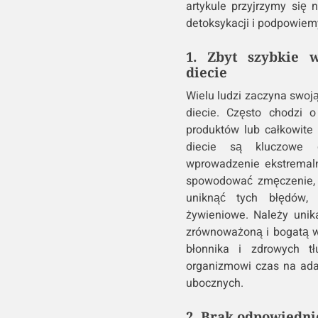
artykule przyjrzymy się 
detoksykacji i podpowiemy,
1. Zbyt szybkie 
diecie
Wielu ludzi zaczyna swoj
diecie. Często chodzi o 
produktów lub całkowite
diecie są kluczowe d
wprowadzenie ekstremaln
spowodować zmęczenie, 
uniknąć tych błędów,
żywieniowe. Należy unik
zrównoważoną i bogatą w
błonnika i zdrowych t
organizmowi czas na ada
ubocznych.
2. Brak odpowiedn