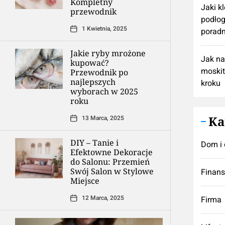
Kompletny
Jaki k
przewodnik
podłog
1 Kwietnia, 2025
poradn
Jakie ryby mrożone
Jak n
kupować?
moskit
Przewodnik po
najlepszych
kroku
wyborach w 2025
roku
Ka
13 Marca, 2025
DIY – Tanie i
Dom i 
Efektowne Dekoracje
do Salonu: Przemień
Swój Salon w Stylowe
Finan
Miejsce
12 Marca, 2025
Firma