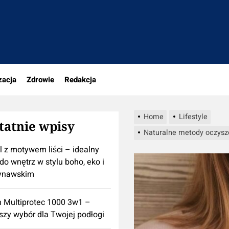
rio.pl
zacja
Zdrowie
Redakcja
Home
Lifestyle
tatnie wpisy
Naturalne metody oczyszc
l z motywem liści – idealny
do wnętrz w stylu boho, eko i
ynawskim
n Multiprotec 1000 3w1 –
szy wybór dla Twojej podłogi