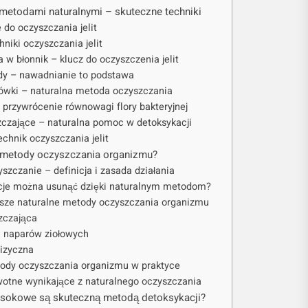
 metodami naturalnymi – skuteczne techniki
do oczyszczania jelit
niki oczyszczania jelit
a w błonnik – klucz do oczyszczenia jelit
ody – nawadnianie to podstawa
odówki – naturalna metoda oczyszczania
– przywrócenie równowagi flory bakteryjnej
szczające – naturalna pomoc w detoksykacji
chnik oczyszczania jelit
e metody oczyszczania organizmu?
szczanie – definicja i zasada działania
cje można usunąć dzięki naturalnym metodom?
jsze naturalne metody oczyszczania organizmu
szczająca
 i naparów ziołowych
fizyczna
ody oczyszczania organizmu w praktyce
wotne wynikające z naturalnego oczyszczania
 sokowe są skuteczną metodą detoksykacji?