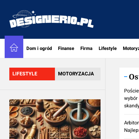
Skip
to
designe
the
content
Dom i ogród
Finanse
Firma
Lifestyle
Motory
LIFESTYLE
MOTORYZACJA
Os
Poście
wybór 
skand
Arbito
Najlep