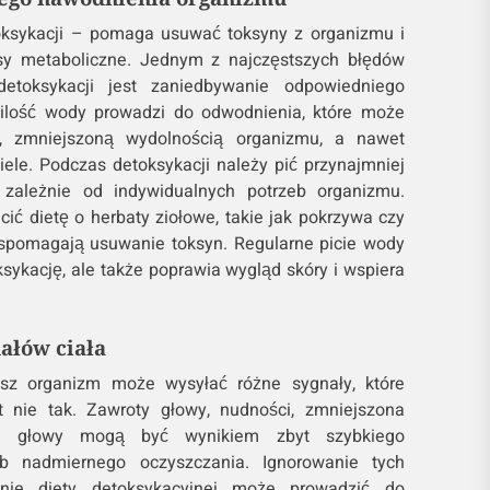
ksykacji – pomaga usuwać toksyny z organizmu i
sy metaboliczne. Jednym z najczęstszych błędów
etoksykacji jest zaniedbywanie odpowiedniego
ilość wody prowadzi do odwodnienia, które może
, zmniejszoną wydolnością organizmu, a nawet
ele. Podczas detoksykacji należy pić przynajmniej
, zależnie od indywidualnych potrzeb organizmu.
ć dietę o herbaty ziołowe, takie jak pokrzywa czy
wspomagają usuwanie toksyn. Regularne picie wody
sykację, ale także poprawia wygląd skóry i wspiera
ałów ciała
asz organizm może wysyłać różne sygnały, które
 nie tak. Zawroty głowy, nudności, zmniejszona
e głowy mogą być wynikiem zbyt szybkiego
b nadmiernego oczyszczania. Ignorowanie tych
nie diety detoksykacyjnej może prowadzić do