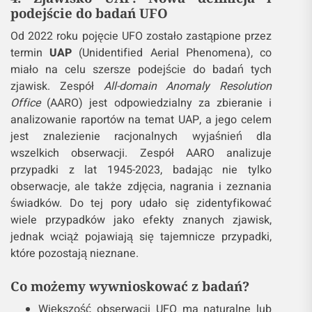
podejście do badań UFO
Od 2022 roku pojęcie UFO zostało zastąpione przez
termin
UAP
(Unidentified Aerial Phenomena), co
miało na celu szersze podejście do badań tych
zjawisk. Zespół
All-domain Anomaly Resolution
Office
(AARO) jest odpowiedzialny za zbieranie i
analizowanie raportów na temat UAP, a jego celem
jest znalezienie racjonalnych wyjaśnień dla
wszelkich obserwacji. Zespół AARO analizuje
przypadki z lat 1945-2023, badając nie tylko
obserwacje, ale także zdjęcia, nagrania i zeznania
świadków. Do tej pory udało się zidentyfikować
wiele przypadków jako efekty znanych zjawisk,
jednak wciąż pojawiają się tajemnicze przypadki,
które pozostają nieznane.
Co możemy wywnioskować z badań?
Większość obserwacji UFO ma naturalne lub