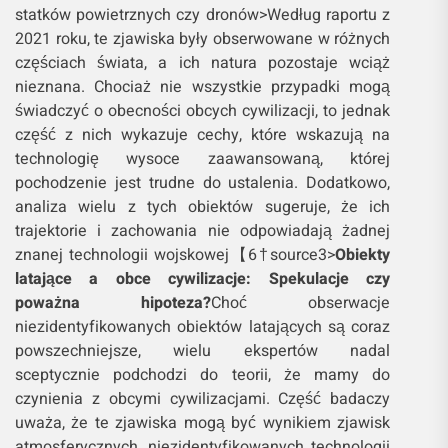
statków powietrznych czy dronów>Według raportu z
2021 roku, te zjawiska były obserwowane w różnych
częściach świata, a ich natura pozostaje wciąż
nieznana. Chociaż nie wszystkie przypadki mogą
świadczyć o obecności obcych cywilizacji, to jednak
część z nich wykazuje cechy, które wskazują na
technologię wysoce zaawansowaną, której
pochodzenie jest trudne do ustalenia. Dodatkowo,
analiza wielu z tych obiektów sugeruje, że ich
trajektorie i zachowania nie odpowiadają żadnej
znanej technologii wojskowej【6†source​​3>
Obiekty
latające a obce cywilizacje: Spekulacje czy
poważna hipoteza?
Choć obserwacje
niezidentyfikowanych obiektów latających są coraz
powszechniejsze, wielu ekspertów nadal
sceptycznie podchodzi do teorii, że mamy do
czynienia z obcymi cywilizacjami. Część badaczy
uważa, że te zjawiska mogą być wynikiem zjawisk
atmosferycznych, niezidentyfikowanych technologii