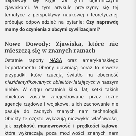
naprawdę się kryje za tymi tajemniczymi
zjawiskami. W tym artykule przyjrzymy się tej
tematyce z perspektywy naukowej i teoretycznej,
próbując odpowiedzieć na pytanie:
Czy naprawdę
mamy do czynienia z obcymi cywilizacjami?
Nowe Dowody: Zjawiska, które nie
mieszczą się w znanych ramach
Ostatnie raporty
NASA
oraz amerykańskiego
Departamentu Obrony ujawniają coraz to nowsze
przypadki, które rzucają światło na obecność
niezidentyfikowanych obiektów latających
w naszym
niebie. W ciągu ostatnich kilku lat, setki takich
obiektów zostały zarejestrowane przez różne
agencje rządowe i wojskowe, a ich zachowanie nie
pasuje do żadnych znanych nam technologii.
Obiekty te często wykazują niezwykłe właściwości,
jak
szybkość
,
manewrowość
i
prędkości kątowe
,
które wykraczają poza możliwości znanych nam