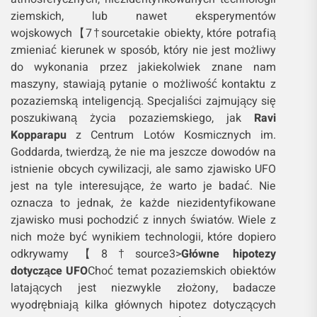
ziemskich, lub nawet eksperymentów
wojskowych【7†source​takie obiekty, które potrafią
zmieniać kierunek w sposób, który nie jest możliwy
do wykonania przez jakiekolwiek znane nam
maszyny, stawiają pytanie o możliwość kontaktu z
pozaziemską inteligencją. Specjaliści zajmujący się
poszukiwaną życia pozaziemskiego, jak
Ravi
Kopparapu
z Centrum Lotów Kosmicznych im.
Goddarda, twierdzą, że nie ma jeszcze dowodów na
istnienie obcych cywilizacji, ale samo zjawisko UFO
jest na tyle interesujące, że warto je badać. Nie
oznacza to jednak, że każde niezidentyfikowane
zjawisko musi pochodzić z innych światów. Wiele z
nich może być wynikiem technologii, które dopiero
odkrywamy【8†source​3>
Główne hipotezy
dotyczące UFO
Choć temat pozaziemskich obiektów
latających jest niezwykle złożony, badacze
wyodrębniają kilka głównych hipotez dotyczących