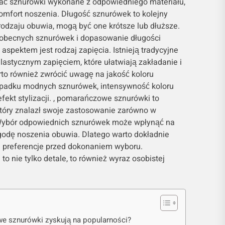
ać sznurówki wykonane z odpowiedniego materiału,
komfort noszenia. Długość sznurówek to kolejny
rodzaju obuwia, mogą być one krótsze lub dłuższe.
 obecnych sznurówek i dopasowanie długości
aspektem jest rodzaj zapięcia. Istnieją tradycyjne
elastycznym zapięciem, które ułatwiają zakładanie i
o również zwrócić uwagę na jakość koloru
adku modnych sznurówek, intensywność koloru
ekt stylizacji. , pomarańczowe sznurówki to
tóry znalazł swoje zastosowanie zarówno w
 Wybór odpowiednich sznurówek może wpłynąć na
ygodę noszenia obuwia. Dlatego warto dokładnie
i preferencje przed dokonaniem wyboru.
 nie tylko detale, to również wyraz osobistej
 sznurówki zyskują na popularności?