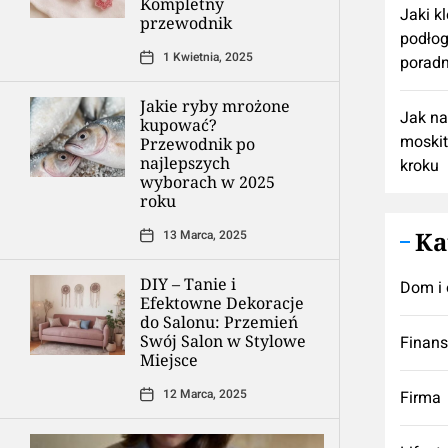
Kompletny
Jaki k
przewodnik
podłog
1 Kwietnia, 2025
poradn
Jakie ryby mrożone
Jak n
kupować?
moskit
Przewodnik po
najlepszych
kroku
wyborach w 2025
roku
Ka
13 Marca, 2025
DIY – Tanie i
Dom i 
Efektowne Dekoracje
do Salonu: Przemień
Swój Salon w Stylowe
Finan
Miejsce
12 Marca, 2025
Firma