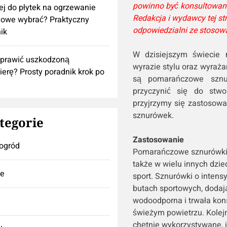
powinno być konsultowan
lej do płytek na ogrzewanie
Redakcja i wydawcy tej st
owe wybrać? Praktyczny
odpowiedzialni ze stosow
ik
W dzisiejszym świecie
aprawić uszkodzoną
wyrazie stylu oraz wyraż
ierę? Prosty poradnik krok po
są pomarańczowe sznur
przyczynić się do stwo
przyjrzymy się zastosow
sznurówek.
tegorie
Zastosowanie
ogród
Pomarańczowe sznurówki z
także w wielu innych dzi
se
sport. Sznurówki o inten
butach sportowych, dodają
wodoodporna i trwała kons
świeżym powietrzu. Kole
chętnie wykorzystywane, 