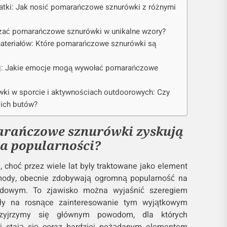
tki: Jak nosić pomarańczowe sznurówki z różnymi
ązać pomarańczowe sznurówki w unikalne wzory?
teriałów: Które pomarańczowe sznurówki są
ój: Jakie emocje mogą wywołać pomarańczowe
i w sporcie i aktywnościach outdoorowych: Czy
oich butów?
arańczowe sznurówki zyskują
a popularności?
choć przez wiele lat były traktowane jako element
mody, obecnie zdobywają ogromną popularność na
dowym. To zjawisko można wyjaśnić szeregiem
ęły na rosnące zainteresowanie tym wyjątkowym
rzyjrzymy się głównym powodom, dla których
 stają się coraz bardziej pożądanym elementem