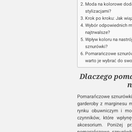
Moda na kolorowe doda
stylizacjami?
Krok po kroku: Jak wi
Wybór odpowiednich ma
najtrwalsze?
Wpływ koloru na nastr
sznurówki?
Pomarańczowe sznurówk
warto je wybrać do sw
Dlaczego pom
n
Pomarańczowe sznurówki, 
garderoby z marginesu 
rynku obuwniczym i mo
czynników, które wpłyn
akcesorium. Poniżej p
pomarańczowe sznurówki