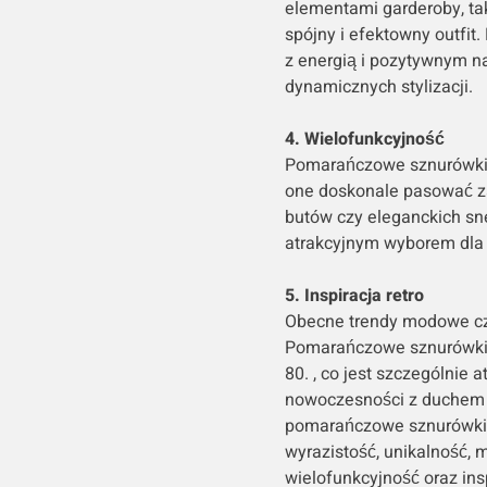
elementami garderoby, tak
spójny i efektowny outfit
z energią i pozytywnym n
dynamicznych stylizacji.
4. Wielofunkcyjność
Pomarańczowe sznurówki m
one doskonale pasować za
butów czy eleganckich sn
atrakcyjnym wyborem dla 
5. Inspiracja retro
Obecne trendy modowe częs
Pomarańczowe sznurówki, z
80. , co jest szczególnie 
nowoczesności z duchem pr
pomarańczowe sznurówki 
wyrazistość, unikalność, 
wielofunkcyjność oraz ins