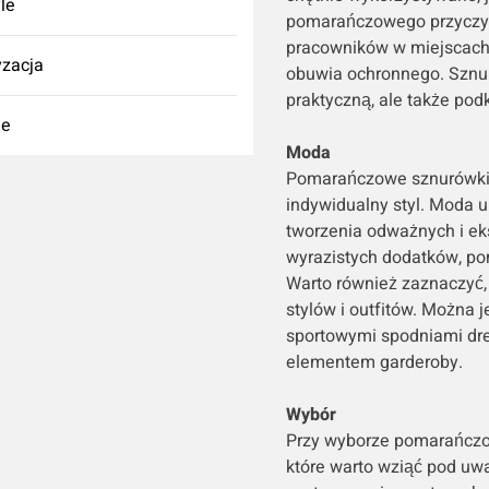
yle
pomarańczowego przyczyn
pracowników w miejscach
zacja
obuwia ochronnego. Sznuró
praktyczną, ale także pod
ie
Moda
Pomarańczowe sznurówki 
indywidualny styl. Moda u
tworzenia odważnych i ek
wyrazistych dodatków, p
Warto również zaznaczyć,
stylów i outfitów. Można 
sportowymi spodniami dr
elementem garderoby.
Wybór
Przy wyborze pomarańczowy
które warto wziąć pod uwa