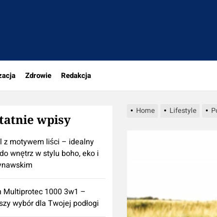
rio.pl
zacja
Zdrowie
Redakcja
Home
Lifestyle
P
tatnie wpisy
l z motywem liści – idealny
do wnętrz w stylu boho, eko i
ynawskim
n Multiprotec 1000 3w1 –
szy wybór dla Twojej podłogi