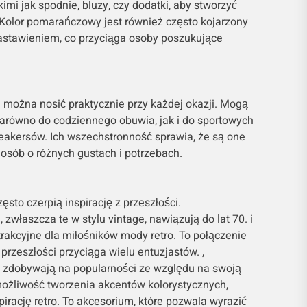
imi jak spodnie, bluzy, czy dodatki, aby stworzyć
. Kolor pomarańczowy jest również często kojarzony
astawieniem, co przyciąga osoby poszukujące
ożna nosić praktycznie przy każdej okazji. Mogą
równo do codziennego obuwia, jak i do sportowych
eakersów. Ich wszechstronność sprawia, że są one
osób o różnych gustach i potrzebach.
to czerpią inspirację z przeszłości.
właszcza te w stylu vintage, nawiązują do lat 70. i
atrakcyjne dla miłośników mody retro. To połączenie
zeszłości przyciąga wielu entuzjastów. ,
zdobywają na popularności ze względu na swoją
możliwość tworzenia akcentów kolorystycznych,
pirację retro. To akcesorium, które pozwala wyrazić