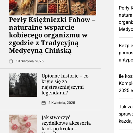
Perły 
natura
Perły Księżniczki Fohow –
organi
naturalne wsparcie
Medyc
kobiecego organizmu w
zgodzie z Tradycyjną
Bezpie
Medycyną Chińską
pomos
antypo
19 Sierpnia, 2025
Upiorne historie – co
Ile ko
kryje się za
Kompl
najstraszniejszymi
2025 r
legendami?
2 Kwietnia, 2025
Jak z
spraw
Jak stworzyć
każdą 
szydełkowe akcesoria
krok po kroku –