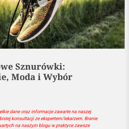
we Sznurówki:
e, Moda i Wybór
lkie dane oraz informacje zawarte na naszej
bistej konsultacji ze ekspertem/lekarzem. Branie
awartych na naszym blogu w praktyce zawsze