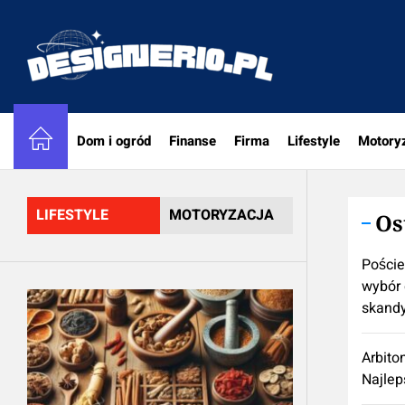
Skip
to
designe
the
content
Dom i ogród
Finanse
Firma
Lifestyle
Motory
LIFESTYLE
MOTORYZACJA
Os
Poście
wybór 
skand
Arbito
Najlep