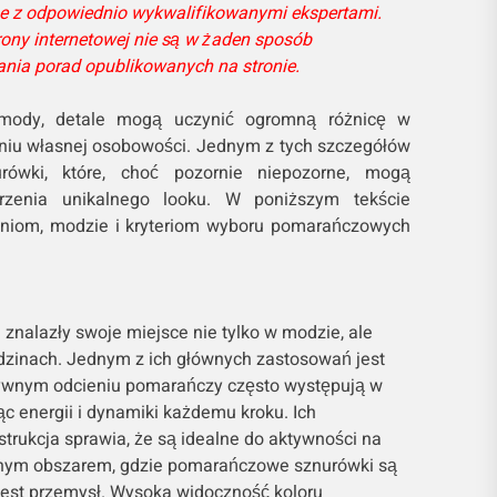
e z odpowiednio wykwalifikowanymi ekspertami.
rony internetowej nie są w żaden sposób
ania porad opublikowanych na stronie.
 mody, detale mogą uczynić ogromną różnicę w
aniu własnej osobowości. Jednym z tych szczegółów
ówki, które, choć pozornie niepozorne, mogą
rzenia unikalnego looku. W poniższym tekście
aniom, modzie i kryteriom wyboru pomarańczowych
nalazły swoje miejsce nie tylko w modzie, ale
edzinach. Jednym z ich głównych zastosowań jest
sywnym odcieniu pomarańczy często występują w
c energii i dynamiki każdemu kroku. Ich
trukcja sprawia, że są idealne do aktywności na
jnym obszarem, gdzie pomarańczowe sznurówki są
jest przemysł. Wysoka widoczność koloru