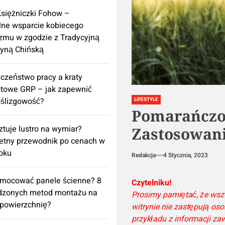
Księżniczki Fohow –
lne wsparcie kobiecego
zmu w zgodzie z Tradycyjną
yną Chińską
czeństwo pracy a kraty
towe GRP – jak zapewnić
ślizgowość?
LIFESTYLE
Pomarańczo
sztuje lustro na wymiar?
Zastosowani
etny przewodnik po cenach w
oku
Redakcja
4 Stycznia, 2023
amocować panele ścienne? 8
Czytelniku!
dzonych metod montażu na
Prosimy pamiętać, że wsze
powierzchnię?
witrynie nie zastępują oso
przykładu z informacji z