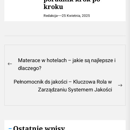
kroku
Redakcja
25 Kwietnia, 2025
Nawigacja
Materace w hotelach – jakie są najlepsze i
wpisu
Previous
dlaczego?
post:
Pełnomocnik ds jakości – Kluczowa Rola w
Ne
Zarządzaniu Systemem Jakości
pos
Ostatnie wpisy