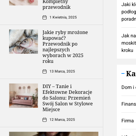
Kompletny
Jaki k
przewodnik
podłog
1 Kwietnia, 2025
poradn
Jakie ryby mrożone
Jak n
kupować?
moskit
Przewodnik po
najlepszych
kroku
wyborach w 2025
roku
Ka
13 Marca, 2025
DIY – Tanie i
Dom i 
Efektowne Dekoracje
do Salonu: Przemień
Swój Salon w Stylowe
Finan
Miejsce
12 Marca, 2025
Firma