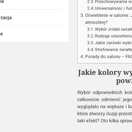
yle
Przechowywanie w 
Uniwersalność i fu
Oświetlenie w salonie: 
zacja
atmosferę?
Wybór źródeł świa
ie
Rodzaje oświetleni
Jakie żarówki wybr
Strefowanie światł
Porady do salonu – FA
Jakie kolory w
powi
Wybór odpowiednich kol
całkowicie odmienić jego
wyglądało na większe i ba
która stworzy iluzję przes
taki efekt? Oto kilka sp