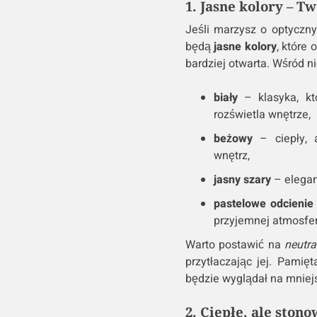
1. Jasne kolory – Tw
Jeśli marzysz o optyczn
będą
jasne kolory
, które 
bardziej otwarta. Wśród n
biały
– klasyka, kt
rozświetla wnętrze,
beżowy
– ciepły, a
wnętrz,
jasny szary
– eleganc
pastelowe odcienie
przyjemnej atmosfer
Warto postawić na
neutra
przytłaczając jej. Pamię
będzie wyglądał na mniejs
2. Ciepłe, ale ston