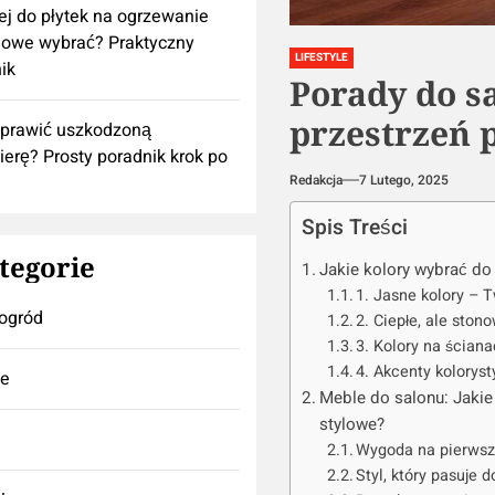
lej do płytek na ogrzewanie
owe wybrać? Praktyczny
LIFESTYLE
ik
Porady do s
przestrzeń p
aprawić uszkodzoną
ierę? Prosty poradnik krok po
Redakcja
7 Lutego, 2025
Spis Treści
tegorie
Jakie kolory wybrać do
1. Jasne kolory – T
ogród
2. Ciepłe, ale ston
3. Kolory na ścian
4. Akcenty kolorys
se
Meble do salonu: Jakie 
stylowe?
Wygoda na pierws
Styl, który pasuje 