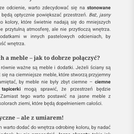
jsze odcienie, warto zdecydować się na
stonowane
l będą optycznie powiększać przestrzeń.
Beż, jasny
o kolory, które świetnie nadają się do mniejszych
 przytulną atmosferę, ale nie przytłoczą wnętrza.
odatkami w innych pastelowych odcieniach, by
ość wnętrza.
ch a meble – jak to dobrze połączyć?
e równie ważne są meble i dodatki. Jeżeli ściany są
się na ciemniejsze meble, które stworzą przyjemny
pamiętać, by meble nie były zbyt ciemne –
ciemne
tapicerki
mogą sprawić, że przestrzeń będzie
 Zamiast tego warto postawić na jasne meble z
olorach ziemi, które będą dopełnieniem całości.
yczne – ale z umiarem!
 warto dodać do wnętrza odrobinę koloru, by nadać