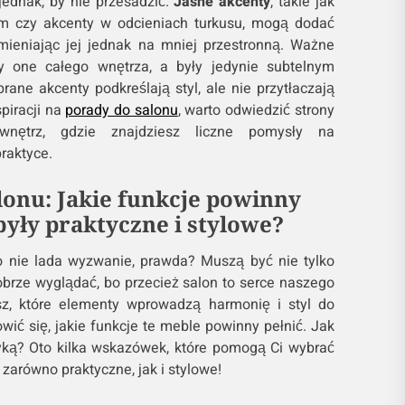
jednak, by nie przesadzić.
Jasne akcenty
, takie jak
ym czy akcenty w odcieniach turkusu, mogą dodać
 zmieniając jej jednak na mniej przestronną. Ważne
y one całego wnętrza, a były jedynie subtelnym
ane akcenty podkreślają styl, ale nie przytłaczają
spiracji na
porady do salonu
, warto odwiedzić strony
wnętrz, gdzie znajdziesz liczne pomysły na
raktyce.
lonu: Jakie funkcje powinny
 były praktyczne i stylowe?
o nie lada wyzwanie, prawda? Muszą być nie tylko
obrze wyglądać, bo przecież salon to serce naszego
z, które elementy wprowadzą harmonię i styl do
owić się, jakie funkcje te meble powinny pełnić. Jak
yką? Oto kilka wskazówek, które pomogą Ci wybrać
 zarówno praktyczne, jak i stylowe!