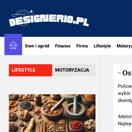
Skip
to
designe
the
content
Dom i ogród
Finanse
Firma
Lifestyle
Motory
LIFESTYLE
MOTORYZACJA
Os
Poście
wybór 
skand
Arbito
Najlep