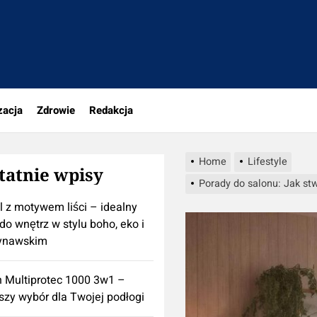
rio.pl
zacja
Zdrowie
Redakcja
Home
Lifestyle
tatnie wpisy
Porady do salonu: Jak stw
l z motywem liści – idealny
do wnętrz w stylu boho, eko i
ynawskim
n Multiprotec 1000 3w1 –
szy wybór dla Twojej podłogi