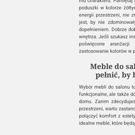
mu charakteru. Pamiętaj 
poduszki w kolorze żółt
energii przestrzeni, nie
jest, by nie zdominował
dopełnieniem. Dobrze dobr
wnętrza. Jeśli szukasz in
poświęcone aranżacji 
zastosowanie kolorów w p
Meble do sa
pełnić, by
Wybór mebli do salonu t
funkcjonalne, ale także d
domu. Zanim zdecydujes
przestrzeni, warto zastan
połączyć komfort z estet
idealne meble, które będą