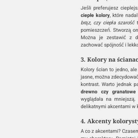
Jeśli preferujesz cieple
ciepłe kolory
, które nada
brąz, czy ciepła szarość
t
pomieszczeń. Stworzą one
Można je zestawić z d
zachować spójność i lekk
3. Kolory na ściana
Kolory ścian to jedno, al
jasne, można zdecydować 
kontrast. Warto jednak 
drewno czy granatowe 
wyglądała na mniejszą.
delikatnymi akcentami w k
4. Akcenty koloryst
A co z akcentami? Czasem