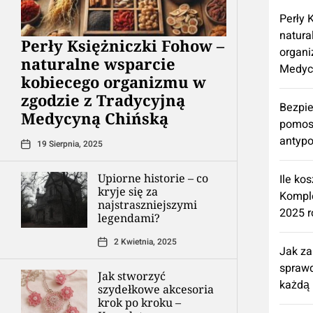
Perły 
natura
Perły Księżniczki Fohow –
organi
naturalne wsparcie
Medyc
kobiecego organizmu w
zgodzie z Tradycyjną
Bezpie
Medycyną Chińską
pomos
antypo
19 Sierpnia, 2025
Upiorne historie – co
Ile ko
kryje się za
Kompl
najstraszniejszymi
2025 r
legendami?
2 Kwietnia, 2025
Jak z
spraw
Jak stworzyć
każdą 
szydełkowe akcesoria
krok po kroku –