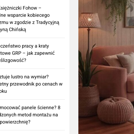
Księżniczki Fohow –
lne wsparcie kobiecego
zmu w zgodzie z Tradycyjną
yną Chińską
czeństwo pracy a kraty
towe GRP – jak zapewnić
ślizgowość?
sztuje lustro na wymiar?
etny przewodnik po cenach w
oku
amocować panele ścienne? 8
dzonych metod montażu na
powierzchnię?