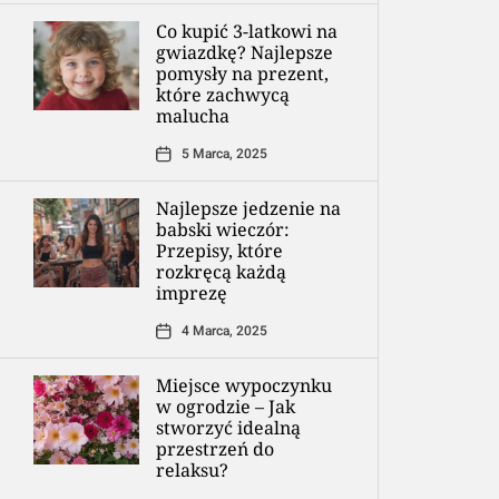
Co kupić 3-latkowi na
gwiazdkę? Najlepsze
pomysły na prezent,
które zachwycą
malucha
5 Marca, 2025
Najlepsze jedzenie na
babski wieczór:
Przepisy, które
rozkręcą każdą
imprezę
4 Marca, 2025
Miejsce wypoczynku
w ogrodzie – Jak
stworzyć idealną
przestrzeń do
relaksu?