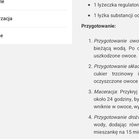
yle
1 łyżeczka regulato
1 łyżka substancji o
zacja
Przygotowanie:
ie
Przygotowanie ow
bieżącą wodą. Po o
uszkodzone owoce.
Przygotowanie skła
cukier trzcinowy 
oczyszczone owoce a
Maceracja
: Przykr
około 24 godziny, b
wniknie w owoce, wy
Przygotowanie droż
wody, dodając rów
mieszankę na 15 min