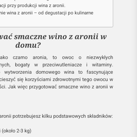
cji przy produkcji wina z aronii.
ie wina z aronii – od degustacji po kulinarne
wać smaczne wino z aronii w
domu?
jako czarno aronia, to owoc o niezwykłych
nych, bogaty w przeciwutleniacze i witaminy.
do wytworzenia domowego wina to fascynujące
cieszyć się korzyściami zdrowotnymi tego owocu w
ści. Jak więc przygotować smaczne wino z aronii w
aronii potrzebujesz kilku podstawowych składników:
 (około 2-3 kg)