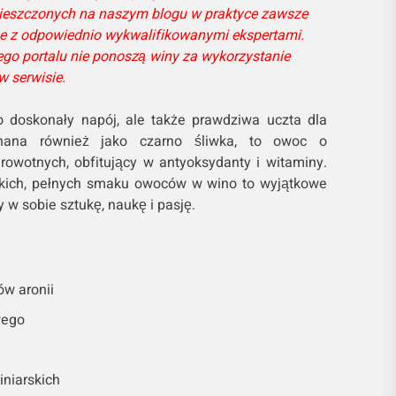
mieszczonych na naszym blogu w praktyce zawsze
e z odpowiednio wykwalifikowanymi ekspertami.
go portalu nie ponoszą winy za wykorzystanie
 serwisie.
ko doskonały napój, ale także prawdziwa uczta dla
 znana również jako czarno śliwka, to owoc o
owotnych, obfitujący w antyoksydanty i witaminy.
tkich, pełnych smaku owoców w wino to wyjątkowe
 w sobie sztukę, naukę i pasję.
w aronii
wego
iniarskich