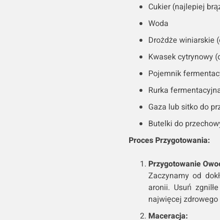
Cukier (najlepiej brą
Woda
Drożdże winiarskie (
Kwasek cytrynowy (
Pojemnik fermentacy
Rurka fermentacyjna
Gaza lub sitko do p
Butelki do przecho
Proces Przygotowania:
Przygotowanie Owo
Zaczynamy od dokł
aronii. Usuń zgnil
najwięcej zdrowego
Maceracja: