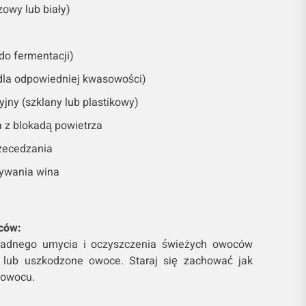
zowy lub biały)
do fermentacji)
dla odpowiedniej kwasowości)
jny (szklany lub plastikowy)
 z blokadą powietrza
rzecedzania
wywania wina
ców:
adnego umycia i oczyszczenia świeżych owoców
łe lub uszkodzone owoce. Staraj się zachować jak
 owocu.