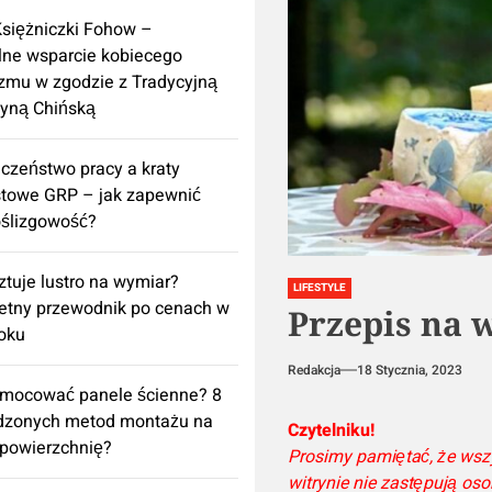
Księżniczki Fohow –
lne wsparcie kobiecego
zmu w zgodzie z Tradycyjną
yną Chińską
czeństwo pracy a kraty
towe GRP – jak zapewnić
ślizgowość?
sztuje lustro na wymiar?
LIFESTYLE
etny przewodnik po cenach w
Przepis na w
oku
Redakcja
18 Stycznia, 2023
amocować panele ścienne? 8
dzonych metod montażu na
Czytelniku!
powierzchnię?
Prosimy pamiętać, że wsz
witrynie nie zastępują oso