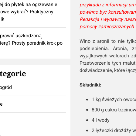
lej do płytek na ogrzewanie
przykładu z informacji u
owe wybrać? Praktyczny
powinno być konsultowan
ik
Redakcja i wydawcy nasze
pomocy zamieszczanych w
aprawić uszkodzoną
Wino z aronii to nie tyl
ierę? Prosty poradnik krok po
podniebienia. Aronia,
wyjątkowych walorach zdr
Przetworzenie tych malu
doświadczenie, które łączy
tegorie
Składniki:
ogród
1 kg świeżych owocó
se
800 g cukru trzcino
4 l wody
2 łyżeczki drożdży w