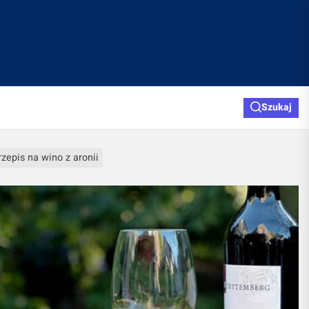
Szukaj
rzepis na wino z aronii