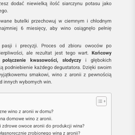
sz dodać niewielką ilość siarczynu potasu jako
ego.
owane butelki przechowuj w ciemnym i chłodnym
najmniej 6 miesięcy, aby wino osiągnęło pełnię
pasji i precyzji. Proces od zbioru owoców po
pliwości, ale rezultat jest tego wart.
Końcowy
 połączenie kwasowości, słodyczy
i głębokich
ją podniebienie każdego degustatora. Dzięki swoim
yjątkowemu smakowi, wino z aronii z pewnością
d innych wybornych win.
ne wino z aronii w domu?
 na domowe wino z aronii.
 zdrowe owoce aronii do produkcji wina?
asnoręcznie zrobionego wina z aronii?