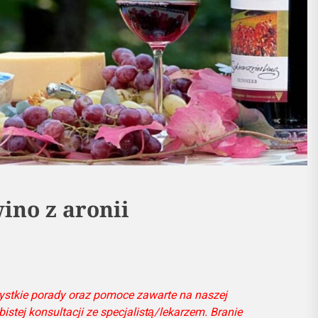
ino z aronii
ystkie porady oraz pomoce zawarte na naszej
bistej konsultacji ze specjalistą/lekarzem. Branie