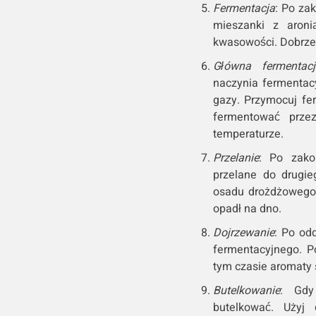
Fermentacja
: Po za
mieszanki z aroni
kwasowości. Dobrze
Główna fermentacj
naczynia fermentac
gazy. Przymocuj fe
fermentować prze
temperaturze.
Przelanie
: Po zako
przelane do drugie
osadu drożdżowego 
opadł na dno.
Dojrzewanie
: Po odd
fermentacyjnego. P
tym czasie aromaty 
Butelkowanie
: Gdy
butelkować. Użyj