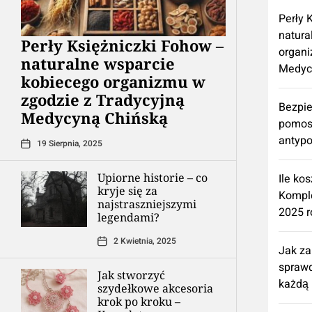
Perły 
natura
Perły Księżniczki Fohow –
organi
naturalne wsparcie
Medyc
kobiecego organizmu w
zgodzie z Tradycyjną
Bezpie
Medycyną Chińską
pomos
antypo
19 Sierpnia, 2025
Upiorne historie – co
Ile ko
kryje się za
Kompl
najstraszniejszymi
2025 r
legendami?
2 Kwietnia, 2025
Jak z
spraw
Jak stworzyć
każdą 
szydełkowe akcesoria
krok po kroku –