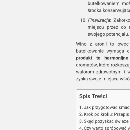
butelkowaniem może
środka konserwując
Finalizacja
: Zakork
miejscu przez co 
swojego potencjału.
Wino z aronii to owoc 
butelkowanie wymaga cier
produkt to harmonijne
aromatów, które rozkoszu
walorom zdrowotnym i w
zyska swoje miejsce wśró
Spis Treści
Jak przygotować smacz
Krok po kroku: Przepis
Skąd pozyskać świeże i
Czy warto spróbować wł