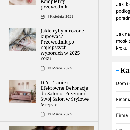
Kompletny
Jaki k
przewodnik
podłog
1 Kwietnia, 2025
poradn
Jakie ryby mrożone
Jak n
kupować?
moskit
Przewodnik po
najlepszych
kroku
wyborach w 2025
roku
Ka
13 Marca, 2025
DIY – Tanie i
Dom i 
Efektowne Dekoracje
do Salonu: Przemień
Swój Salon w Stylowe
Finan
Miejsce
12 Marca, 2025
Firma