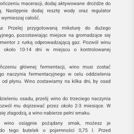
kończeniu maceracji, dodaj aktywowane drożdże do
ą. Następnie dodaj resztę wody oraz regulator
 wymieszaj całość.
a
: Przelej przygotowaną miksturę do dużego
yjnego, pozostawiając miejsce na gromadzące się
rmentor z rurką odprowadzającą gaz. Pozwól winu
z około 10-14 dni w miejscu o kontrolowanej
ńczeniu głównej fermentacji, wino musi zostać
go naczynia fermentacyjnego w celu oddzielenia
od płynu. Wino zostawiamy na kilka dni, by osad
zieleniu osadu, przelij wino do trzeciego naczynia
ozwól mu dojrzewać przez około 2-3 miesiące. W
się złagodzą, a wino nabierze pełni smaku.
 wino osiągnie pożądany smak, możesz je
 do tego butelek o pojemności 0,75 l. Przed