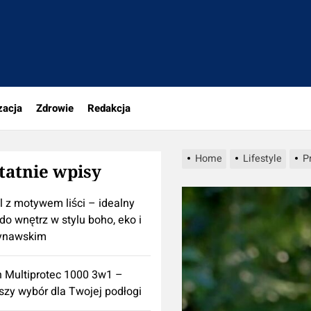
rio.pl
zacja
Zdrowie
Redakcja
Home
Lifestyle
P
tatnie wpisy
l z motywem liści – idealny
do wnętrz w stylu boho, eko i
ynawskim
n Multiprotec 1000 3w1 –
szy wybór dla Twojej podłogi