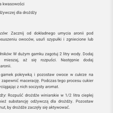
ra kwasowości
dżywczej dla drożdży
oców
: Zacznij od dokładnego umycia aronii pod
suszeniu owoców, usuń szypułki i zgniecione lub
dników
: W dużym garnku zagotuj 2 litry wody. Dodaj
i mieszaj, aż się rozpuści. Następnie dodaj
ronii.
yj garnek pokrywką i pozostaw owoce w cukrze na
y zapewnić macerację. Podczas tego procesu cukier
ciągając z nich soczysty aromat.
dży
: Rozpuść drożdże winiarskie w 1/2 litra ciepłej
nież substancję odżywczą dla drożdży. Pozostaw
ut, by drożdże zaczęły się aktywować.