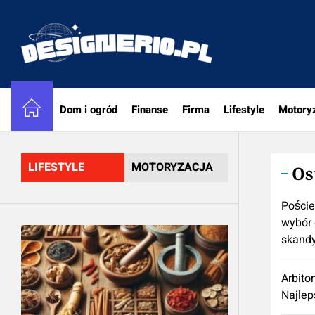
Skip
to
designe
the
content
Dom i ogród
Finanse
Firma
Lifestyle
Motory
LIFESTYLE
MOTORYZACJA
Os
Poście
wybór 
skand
Arbito
Najlep