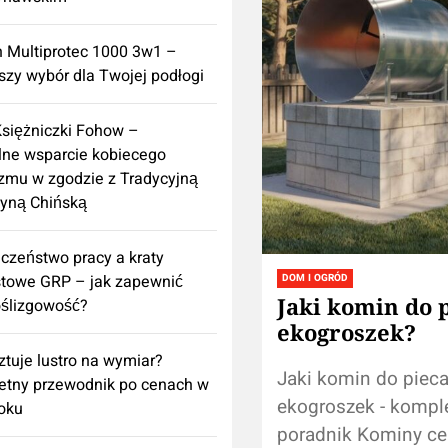
n Multiprotec 1000 3w1 –
szy wybór dla Twojej podłogi
Księżniczki Fohow –
lne wsparcie kobiecego
zmu w zgodzie z Tradycyjną
yną Chińską
czeństwo pracy a kraty
towe GRP – jak zapewnić
DOM I OGRÓD
Jaki komin do 
ślizgowość?
ekogroszek?
sztuje lustro na wymiar?
Jaki komin do pieca
etny przewodnik po cenach w
ekogroszek - kompl
oku
poradnik Kominy c