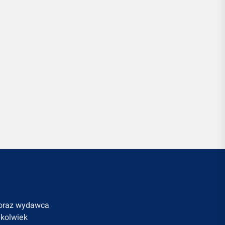
a oraz wydawca
hkolwiek