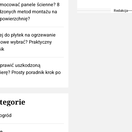
są najbardziej uniw
amocować panele ścienne? 8
Redakcja
dzonych metod montażu na
rozwiązaniem do ko
powierzchnię?
ekogroszek Średnic
wewnętrzna komina
lej do płytek na ogrzewanie
wynosić od...
owe wybrać? Praktyczny
ik
aprawić uszkodzoną
ierę? Prosty poradnik krok po
tegorie
ogród
se