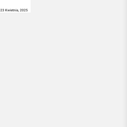
ersalnym
23 Kwietnia, 2025
tłów na
a
 powinna