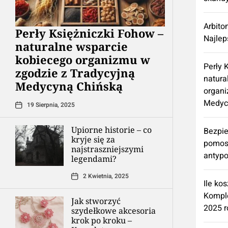
Arbito
Perły Księżniczki Fohow –
Najlep
naturalne wsparcie
kobiecego organizmu w
Perły 
zgodzie z Tradycyjną
natura
Medycyną Chińską
organi
Medyc
19 Sierpnia, 2025
Upiorne historie – co
Bezpie
kryje się za
pomos
najstraszniejszymi
antypo
legendami?
2 Kwietnia, 2025
Ile ko
Kompl
Jak stworzyć
2025 r
szydełkowe akcesoria
krok po kroku –