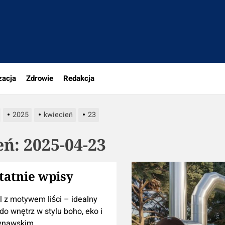
rio.pl
zacja
Zdrowie
Redakcja
2025
kwiecień
23
eń:
2025-04-23
tatnie wpisy
l z motywem liści – idealny
do wnętrz w stylu boho, eko i
ynawskim