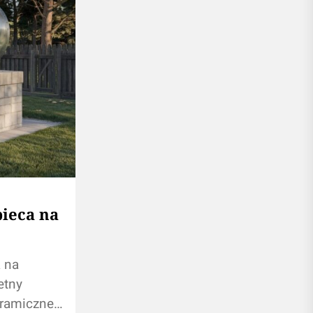
pieca na
 na
etny
eramiczne