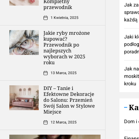
Kompletny
Jak z
przewodnik
spraw
1 Kwietnia, 2025
każdą 
Jakie ryby mrożone
Jaki k
kupować?
podłog
Przewodnik po
najlepszych
poradn
wyborach w 2025
roku
Jak n
13 Marca, 2025
moskit
kroku
DIY – Tanie i
Efektowne Dekoracje
do Salonu: Przemień
Ka
Swój Salon w Stylowe
Miejsce
Dom i 
12 Marca, 2025
Finan