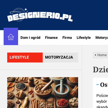
Skip
to
designe
the
content
Dom i ogród
Finanse
Firma
Lifestyle
Motory
Home
LIFESTYLE
MOTORYZACJA
Dzi
Os
Poście
wybór 
skand